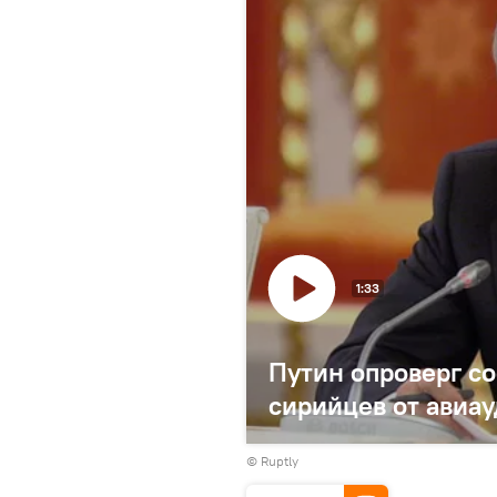
1:33
Путин опроверг с
сирийцев от авиа
©
Ruptly