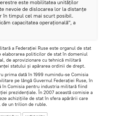
terestre este mobilitatea unităților
te nevoie de dislocarea lor la distanțe
 în timpul cel mai scurt posibil.
icăm capacitatea operațională", a
itară a Federației Ruse este organul de stat
elaborarea politicilor de stat în domeniul
al, de aprovizionare cu tehnică militară
anței statului și apărarea ordinii de drept.
tru prima dată în 1999 numindu-se Comisia
litare pe lângă Guvernul Federației Ruse, în
în Comisia pentru industria militară fiind
uției prezidențiale. În 2007 această comisie a
e achizițiile de stat în sfera apărării care
de un trilion de ruble.