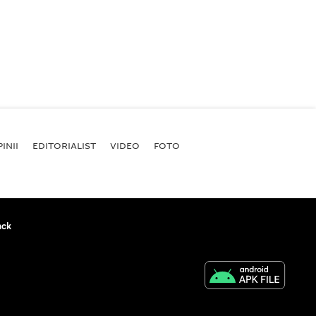
INII
EDITORIALIST
VIDEO
FOTO
ack