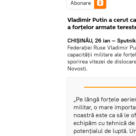
Abonare
Vladimir Putin a cerut c
a forțelor armate terest
CHIȘINĂU, 26 ian — Sputnik
Federației Ruse Vladimir Pu
capacității militare ale forț
sporirea vitezei de dislocare
Novosti.
„Pe lângă forțele aerie
militar, o mare importan
noastră este ca să le 
echipăm cu tehnică de u
potențialul de luptă. U