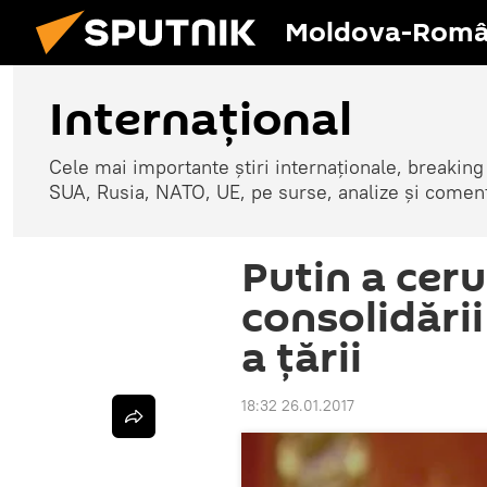
Moldova-Româ
Internaţional
Cele mai importante știri internaționale, breaking
SUA, Rusia, NATO, UE, pe surse, analize și coment
Putin a cer
consolidării
a țării
18:32 26.01.2017