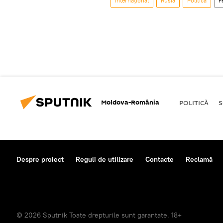
Internaţional
Rusia
Politică
F
Moldova-România
POLITICĂ
S
Despre proiect
Reguli de utilizare
Contacte
Reclamă
© 2026 Sputnik Toate drepturile sunt garantate. 18+