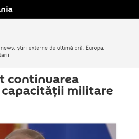
nia
 news, știri externe de ultimă oră, Europa,
arii
ut continuarea
 capacității militare