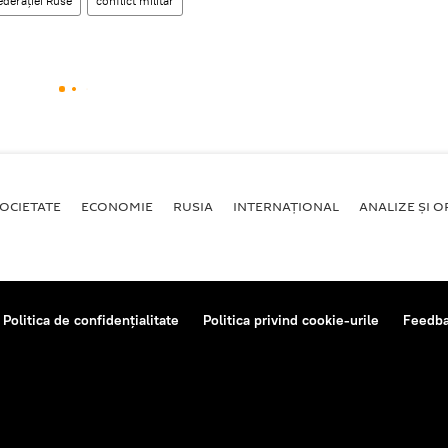
ederației Ruse
conflict militar
OCIETATE
ECONOMIE
RUSIA
INTERNAŢIONAL
ANALIZE ȘI OP
Politica de confidențialitate
Politica privind cookie-urile
Feedb