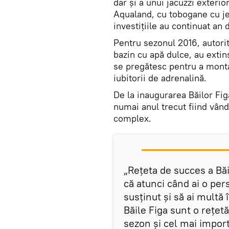
dar şi a unui jacuzzi exterio
Aqualand, cu tobogane cu jet
investiţiile au continuat an 
Pentru sezonul 2016, autorit
bazin cu apă dulce, au extin
se pregătesc pentru a mont
iubitorii de adrenalină.
De la inaugurarea Băilor Figa
numai anul trecut fiind vân
complex.
„Reţeta de succes a Băi
că atunci când ai o pers
susţinut şi să ai mult
Băile Figa sunt o reţe
sezon şi cel mai impor