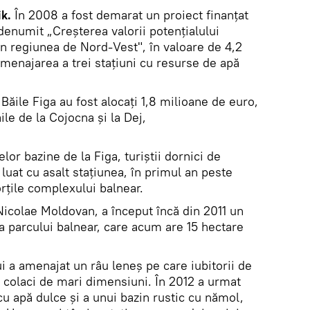
k.
În 2008 a fost demarat un proiect finanţat
denumit „Creşterea valorii potenţialului
din regiunea de Nord-Vest", în valoare de 4,2
menajarea a trei staţiuni cu resurse de apă
Băile Figa au fost alocaţi 1,8 milioane de euro,
ile de la Cojocna şi la Dej,
or bazine de la Figa, turiştii dornici de
luat cu asalt staţiunea, în primul an peste
rţile complexului balnear.
Nicolae Moldovan, a început încă din 2011 un
a parcului balnear, care acum are 15 hectare
ui a amenajat un râu leneş pe care iubitorii de
u colaci de mari dimensiuni. În 2012 a urmat
u apă dulce şi a unui bazin rustic cu nămol,