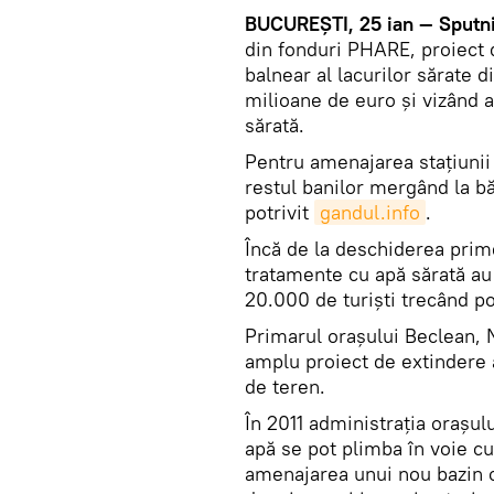
BUCUREŞTI, 25 ian — Sputni
din fonduri PHARE, proiect 
balnear al lacurilor sărate 
milioane de euro şi vizând a
sărată.
Pentru amenajarea staţiunii 
restul banilor mergând la bă
potrivit
gandul.info
.
Încă de la deschiderea primel
tratamente cu apă sărată au 
20.000 de turişti trecând po
Primarul oraşului Beclean, 
amplu proiect de extindere 
de teren.
În 2011 administraţia oraşul
apă se pot plimba în voie c
amenajarea unui nou bazin c