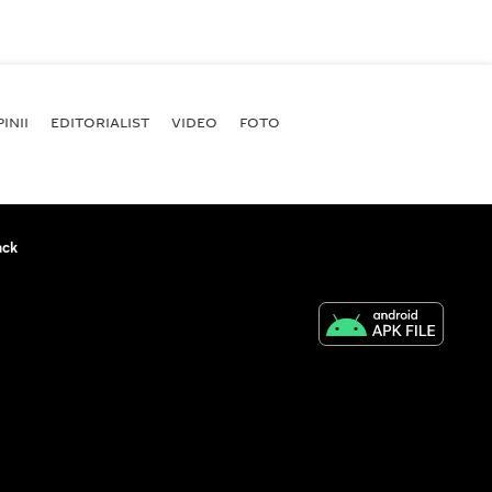
INII
EDITORIALIST
VIDEO
FOTO
ack