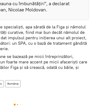
deauna cu îmbunătăţiri", a declarat
ean, Nicolae Moldovan.
de specialişti, apa sărată de la Figa şi nămolul
tăţi curative, fiind mai bun decât nămolul de
 dat impulsul pentru iniţierea unui alt proiect,
următori: un SPA, cu o bază de tratament gândită
erie.
une se bazează pe micii întreprinzători,
un foarte mare accent pe micii afacerişti care
ăilor Figa şi să crească, odată cu băile, şi
ol
România