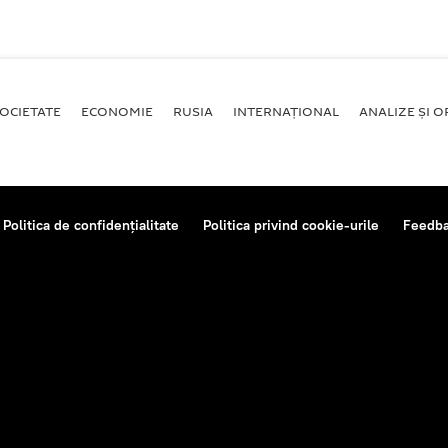
OCIETATE
ECONOMIE
RUSIA
INTERNAŢIONAL
ANALIZE ȘI OP
Politica de confidențialitate
Politica privind cookie-urile
Feedb