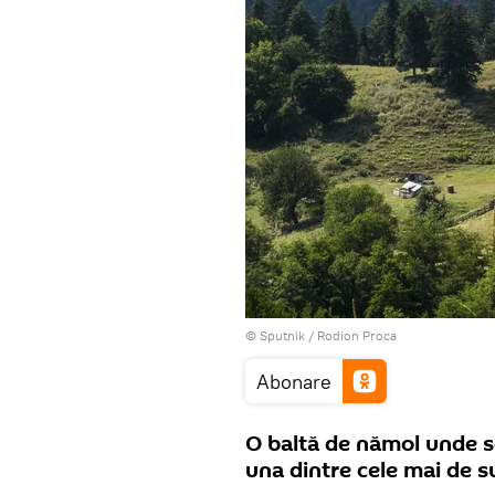
© Sputnik / Rodion Proca
Abonare
O baltă de nămol unde se
una dintre cele mai de s