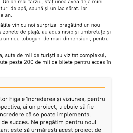
r. Un an mai târziu, staţiunea avea deja mini
uri de apă, saună şi un lac sărat. Iar
de an.
ăţile vin cu noi surprize, pregătind un nou
s zonele de plajă, au adus nisip şi umbreluţe şi
a un nou tobogan, de mari dimensiuni, pentru
, sute de mii de turişti au vizitat complexul,
dute peste 200 de mii de bilete pentru acces în
lor Figa e încrederea şi viziunea, pentru
pectiva, ai un proiect, trebuie să fie
ă încredere că se poate implementa.
tă de succes. Ne pregătim pentru noul
tant este să urmăreşti acest proiect de