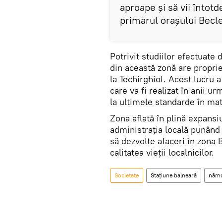
aproape şi să vii întot
primarul oraşului Becl
Potrivit studiilor efectuate 
din această zonă are proprie
la Techirghiol. Acest lucru a
care va fi realizat în anii 
la ultimele standarde în mat
Zona aflată în plină expansi
administraţia locală punând 
să dezvolte afaceri în zona B
calitatea vieţii localnicilor.
Societate
Stațiune balneară
năm