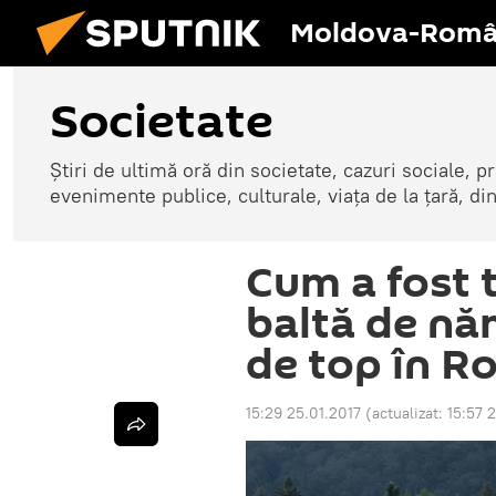
Moldova-Româ
Societate
Știri de ultimă oră din societate, cazuri sociale, pr
evenimente publice, culturale, viața de la țară, d
Cum a fost 
baltă de nă
de top în R
15:29 25.01.2017
(actualizat:
15:57 