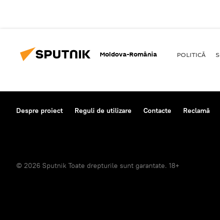
Moldova-România
POLITICĂ
S
Despre proiect
Reguli de utilizare
Contacte
Reclamă
© 2026 Sputnik Toate drepturile sunt garantate. 18+