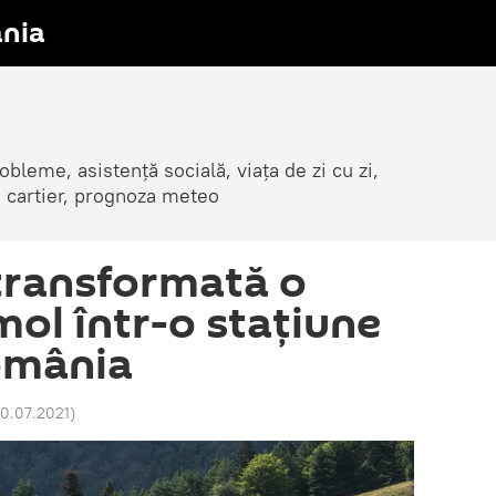
nia
obleme, asistență socială, viața de zi cu zi,
in cartier, prognoza meteo
transformată o
mol într-o staţiune
omânia
20.07.2021
)