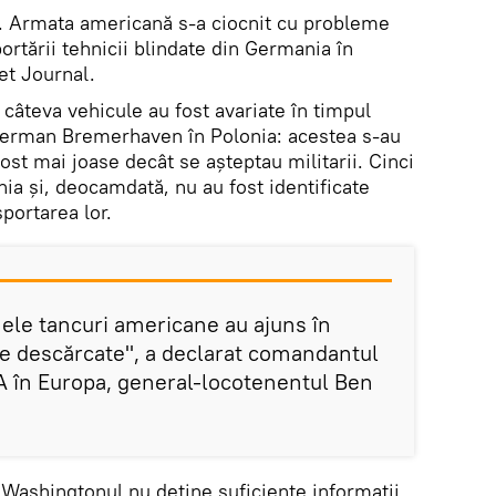
. Armata americană s-a ciocnit cu probleme
ortării tehnicii blindate din Germania în
et Journal.
, câteva vehicule au fost avariate în timpul
l german Bremerhaven în Polonia: acestea s-au
ost mai joase decât se așteptau militarii. Cinci
ia și, deocamdată, nu au fost identificate
portarea lor.
nele tancuri americane au ajuns în
e descărcate", a declarat comandantul
A în Europa, general-locotenentul Ben
Washingtonul nu deține suficiente informații