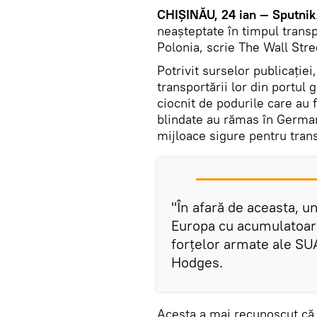
CHIȘINĂU, 24 ian — Sputnik
neașteptate în timpul transp
Polonia, scrie The Wall Stre
Potrivit surselor publicației
transportării lor din portu
ciocnit de podurile care au f
blindate au rămas în German
mijloace sigure pentru trans
"În afară de aceasta, u
Europa cu acumulatoar
forțelor armate ale SU
Hodges.
Acesta a mai recunoscut că 