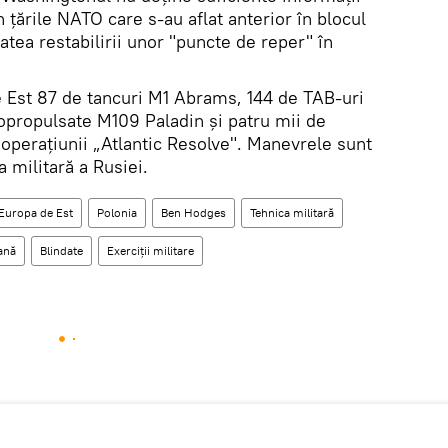
în țările NATO care s-au aflat anterior în blocul
atea restabilirii unor "puncte de reper" în
 Est 87 de tancuri M1 Abrams, 144 de TAB-uri
opropulsate M109 Paladin și patru mii de
 operațiunii „Atlantic Resolve". Manevrele sunt
 militară a Rusiei.
Europa de Est
Polonia
Ben Hodges
Tehnica militară
ană
Blindate
Exerciții militare