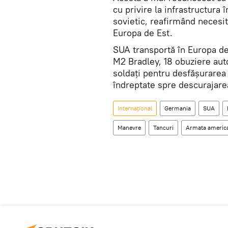
cu privire la infrastructura 
sovietic, reafirmând necesit
Europa de Est.
SUA transportă în Europa de
M2 Bradley, 18 obuziere aut
soldați pentru desfășurarea
îndreptate spre descurajarea
Internaţional
Germania
SUA
Manevre
Tancuri
Armata americ