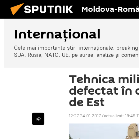
Moldova-Româ
Internaţional
Cele mai importante știri internaționale, breaking
SUA, Rusia, NATO, UE, pe surse, analize și coment
Tehnica mil
defectat în
de Est
12:27 24.01.2017
(actualizat:
19:49 1