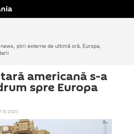
nia
 news, știri externe de ultimă oră, Europa,
arii
itară americană s-a
 drum spre Europa
7.10.2021
)