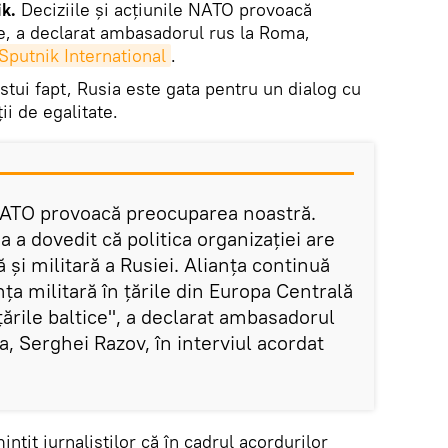
ik.
Deciziile şi acţiunile NATO provoacă
e, a declarat ambasadorul rus la Roma,
Sputnik International
.
estui fapt, Rusia este gata pentru un dialog cu
ii de egalitate.
e NATO provoacă preocuparea noastră.
 a dovedit că politica organizaţiei are
ă şi militară a Rusiei. Alianța continuă
ța militară în țările din Europa Centrală
 ţările baltice", a declarat ambasadorul
, Serghei Razov, în interviul acordat
it jurnaliştilor că în cadrul acordurilor