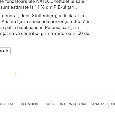
nile fondatoare ale NATO. Cheltuielile sale
unt estimate la 1,1 % din PIB-ul țării.
l general, Jens Stoltenberg, a declarat la
Alianța îşi va consolida prezența militară în
cu patru batalioane în Polonia, cât și în
nunțat că va contribui prin trimiterea a 150 de
NATO
OCIETATE
ECONOMIE
RUSIA
INTERNAŢIONAL
ANALIZE ȘI OP