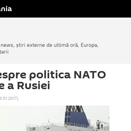
nia
 news, știri externe de ultimă oră, Europa,
arii
spre politica NATO
e a Rusiei
23.01.2017
)