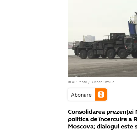
© AP Photo / Burhan Ozbilici
Abonare
Consolidarea prezenței N
politica de încercuire a 
Moscova; dialogul este si