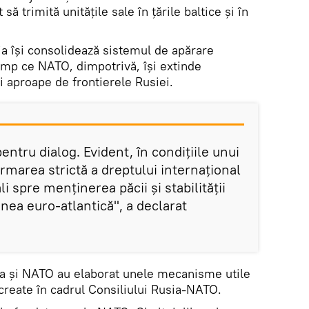
să trimită unitățile sale în țările baltice și în
ia îşi consolidează sistemul de apărare
 timp ce NATO, dimpotrivă, îşi extinde
ai aproape de frontierele Rusiei.
ntru dialog. Evident, în condițiile unui
urmarea strictă a dreptului internațional
li spre menținerea păcii și stabilității
unea euro-atlantică", a declarat
va și NATO au elaborat unele mecanisme utile
create în cadrul Consiliului Rusia-NATO.