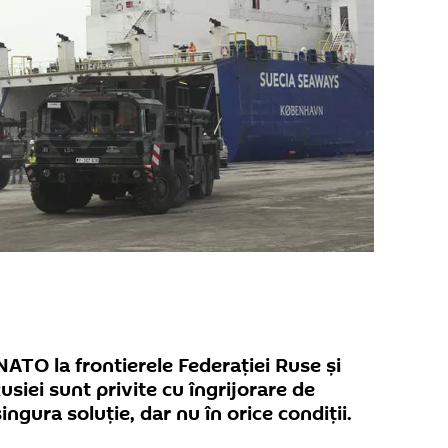
ATO la frontierele Federaţiei Ruse și
Rusiei sunt privite cu îngrijorare de
ngura soluţie, dar nu în orice condiţii.