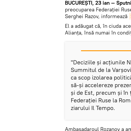
BUCUREŞTI, 23 ian — Sputn
preocuparea Federaţiei Rus
Serghei Razov, informează
El a adăugat că, în ciuda ac
Alianța, însă numai în condiţ
"Deciziile și acțiunil
Summitul de la Varșovia
ca scop izolarea politic
să-şi accelereze prezen
și de Est, precum și în
Federaţiei Ruse la Roma
ziarului Il Tempo.
Ambasadaroul Rozanov a amint