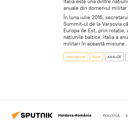
Italia este una dintre națiu
anuale din domeniul militar s
În luna iulie 2016, secretaru
Summit-ul de la Varșovia că 
Europa de Est, prin rotație, 
națiunile baltice. Italia a a
militari în această misiune.
Internaţional
Rusia
ANALIZE
Moldova-România
POLITICĂ
S