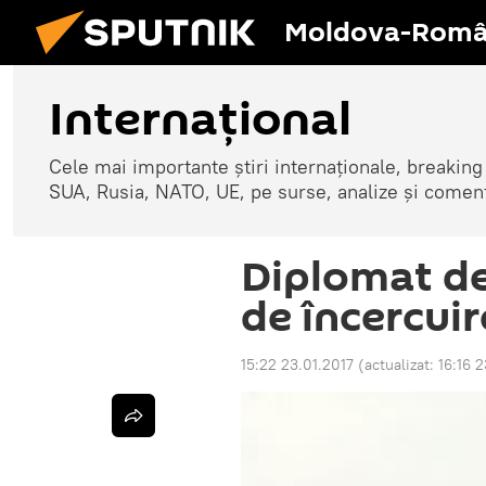
Moldova-Româ
Internaţional
Cele mai importante știri internaționale, breaking
SUA, Rusia, NATO, UE, pe surse, analize și coment
Diplomat de
de încercuir
15:22 23.01.2017
(actualizat:
16:16 