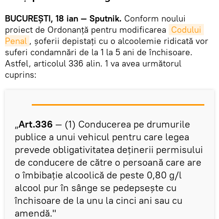
BUCUREȘTI, 18 ian — Sputnik.
Conform noului
proiect de Ordonanță pentru modificarea
Codului 
Penal
, șoferii depistați cu o alcoolemie ridicată vor
suferi condamnări de la 1 la 5 ani de închisoare.
Astfel, articolul 336 alin. 1 va avea următorul
cuprins:
„
Art.336
— (1) Conducerea pe drumurile
publice a unui vehicul pentru care legea
prevede obligativitatea deținerii permisului
de conducere de către o persoană care are
o îmbibație alcoolică de peste 0,80 g/l
alcool pur în sânge se pedepsește cu
închisoare de la unu la cinci ani sau cu
amendă."