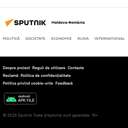
Moldova-România
POLITICĂ
SOCIETATE
ECONOMIE
RUSIA
INTERNAŢIONAL
Despre proiect
Reguli de utilizare
Contacte
Reclamă
Politica de confidențialitate
Politica privind cookie-urile
Feedback
© 2026 Sputnik Toate drepturile sunt garantate. 18+