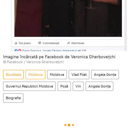
Imagine încărcată pe Facebook de Veronica Gherbovețchi
© Facebook / Veronica Gherbovețchi
Societate
Moldova
Moldova
Vlad Filat
Angela Gonța
Guvernul Republicii Moldova
Poză
Vin
Angela Gonța
Biografie