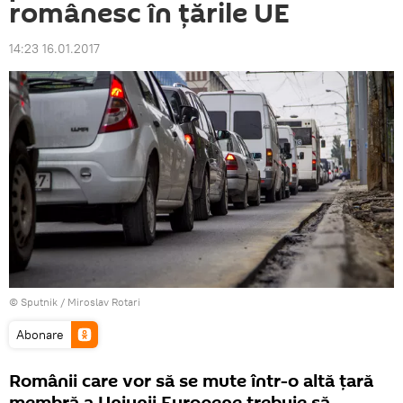
românesc în ţările UE
14:23 16.01.2017
© Sputnik / Miroslav Rotari
Abonare
Românii care vor să se mute într-o altă ţară