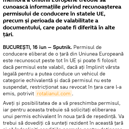
membră a Uniunii Europene trebuie să
cunoască informaţiile privind recunoaşterea
permisului de conducere în statele UE,
precum şi perioada de valabilitate a
documentului, care poate fi diferită în alte
ţări.
BUCUREŞTI, 16 iun — Sputnik.
Permisul de
conducere eliberat de o țară din Uniunea Europeană
este recunoscut peste tot în UE și poate fi folosit
dacă permisul este valabil, dacă ați împlinit vârsta
legală pentru a putea conduce un vehicul de
categorie echivalentă şi dacă permisul nu este
suspendat, restricționat sau revocat în țara care l-a
emis, potrivit
rotalianul.com
.
Aveţi şi posibilitatea de a vă preschimba permisul,
iar pentru aceasta trebuie să solicitaţi eliberarea
unui permis echivalent în noua țară de reședință. Va
trebui să dovediți că sunteți rezident în această țară