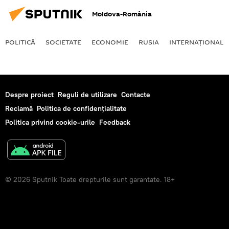
Moldova-România
POLITICĂ
SOCIETATE
ECONOMIE
RUSIA
INTERNAŢIONAL
Despre proiect
Reguli de utilizare
Contacte
Reclamă
Politica de confidențialitate
Politica privind cookie-urile
Feedback
© 2026 Sputnik Toate drepturile sunt garantate. 18+