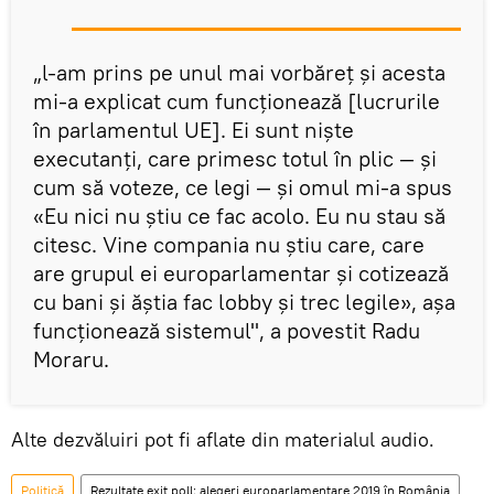
„l-am prins pe unul mai vorbăreţ şi acesta
mi-a explicat cum funcţionează [lucrurile
în parlamentul UE]. Ei sunt nişte
executanţi, care primesc totul în plic — şi
cum să voteze, ce legi — şi omul mi-a spus
«Eu nici nu ştiu ce fac acolo. Eu nu stau să
citesc. Vine compania nu ştiu care, care
are grupul ei europarlamentar şi cotizează
cu bani şi ăştia fac lobby şi trec legile», aşa
funcţionează sistemul", a povestit Radu
Moraru.
Alte dezvăluiri pot fi aflate din materialul audio.
Politică
Rezultate exit poll: alegeri europarlamentare 2019 în România