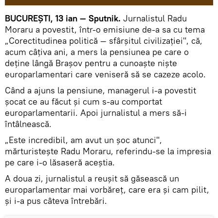
BUCUREŞTI, 13 ian — Sputnik.
Jurnalistul Radu
Moraru a povestit, într-o emisiune de-a sa cu tema
„Corectitudinea politică — sfârşitul civilizaţiei", că,
acum câţiva ani, a mers la pensiunea pe care o
deţine lângă Braşov pentru a cunoaşte nişte
europarlamentari care veniseră să se cazeze acolo.
Când a ajuns la pensiune, managerul i-a povestit
şocat ce au făcut şi cum s-au comportat
europarlamentarii. Apoi jurnalistul a mers să-i
întâlnească.
„Este incredibil, am avut un şoc atunci",
mărturisteşte Radu Moraru, referindu-se la impresia
pe care i-o lăsaseră aceştia.
A doua zi, jurnalistul a reuşit să găsească un
europarlamentar mai vorbăreţ, care era şi cam pilit,
şi i-a pus câteva întrebări.