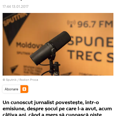
17:44 13.01.2017
© Sputnik / Rodion Proca
Abonare
Un cunoscut jurnalist povesteşte, într-o
emisiune, despre şocul pe care l-a avut, acum
câţiva ani, când a mers să cunoască nişte