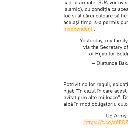
cadrul armatei SUA vor avea 
islamic), cu condiția ca aces
foc și al cărei culoare să fi
același timp, s-a permis pur
Independent
.
Yesterday, my family
via the Secretary o
of Hijab for Sold
— Olatunde Bak
Potrivit noilor reguli, solda
hijab "în cazul în care acest
evitat prin alte mijloace". 
aibă în mod obligatoriu culo
US Army 
https://t.co/s6E