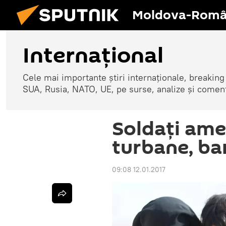
Moldova-Româ
Internaţional
Cele mai importante știri internaționale, breaking
SUA, Rusia, NATO, UE, pe surse, analize și coment
Soldați ame
turbane, bar
09:08 12.01.2017