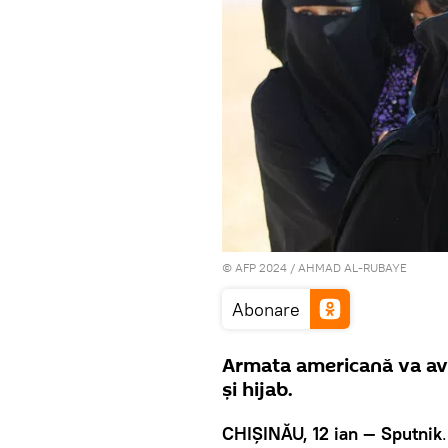
© AFP 2024 / AHMAD AL-RUBAYE
Abonare
Armata americană va ave
și hijab.
CHIȘINĂU, 12 ian — Sputnik