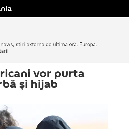
nia
 news, știri externe de ultimă oră, Europa,
arii
ricani vor purta
bă și hijab