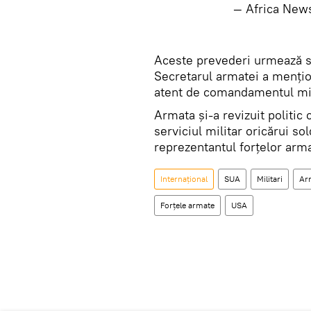
— Africa Ne
Aceste prevederi urmează să 
Secretarul armatei a menți
atent de comandamentul mil
Armata și-a revizuit politic 
serviciul militar oricărui sol
reprezentantul forțelor arm
Internaţional
SUA
Militari
Ar
Forțele armate
USA