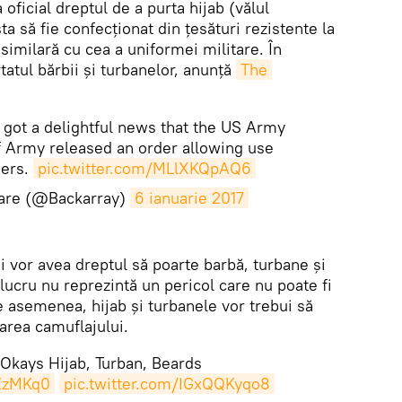
oficial dreptul de a purta hijab (vălul
ta să fie confecționat din țesături rezistente la
e similară cu cea a uniformei militare. În
tatul bărbii și turbanelor, anunță
The 
 got a delightful news that the US Army
f Army released an order allowing use
iers.
pic.twitter.com/MLlXKQpAQ6
are (@Backarray)
6 ianuarie 2017
ții vor avea dreptul să poarte barbă, turbane și
 lucru nu reprezintă un pericol care nu poate fi
De asemenea, hijab și turbanele vor trebui să
area camuflajului.
Okays Hijab, Turban, Beards
QZzMKq0
pic.twitter.com/IGxQQKyqo8