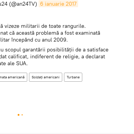
ws24 (@an24TV)
6 ianuarie 2017
vizeze militarii de toate rangurile.
onat că această problemă a fost examinată
itar începând cu anul 2009.
cu scopul garantării posibilității de a satisface
dat calificat, indiferent de religie, a declarat
ate ale SUA.
mata americană
Soldați americani
Turbane