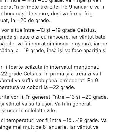
derat în primele trei zile. Pe 9 ianuarie va fi
vor bucura şi de soare, deşi va fi mai frig,
uat, la —20 de grade.
 vor situa între —13 şi —19 grade Celsius.
rade şi este o zi cu ninsoare, iar vântul bate
 zile, va fi înnorat şi ninsoare uşoară, iar pe
ădea la —19 grade, însă îşi va face apariţia şi
r fi foarte scăzute în intervalul menţionat,
2 grade Celsius. În prima şi a treia zi va fi
vântul va sufla slab până la moderat. Pe 9
mperatura va coborî la —22 grade.
rile vor fi, în general, între —13 şi —20 grade.
şi vântul va sufla uşor. Va fi în general
şi uşor în celelalte zile.
ici temperaturi vor fi între —15…-19 grade. Va
a ninge mai mult pe 8 ianuarie, iar vântul va