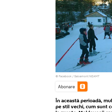
© Facebook /
Salvamont NEAMT
Abonare
În această perioadă, mul
pe stil vechi, cum sunt 