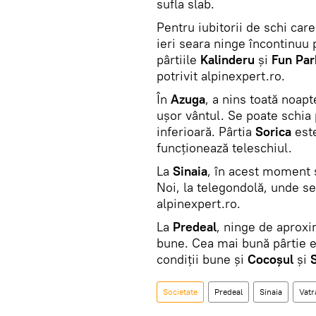
sufla slab.
Pentru iubitorii de schi care
ieri seara ninge încontinuu
pârtiile
Kalinderu
şi
Fun Par
potrivit alpinexpert.ro.
În
Azuga
, a nins toată noapt
uşor vântul. Se poate schia
inferioară. Pârtia
Sorica
este
funcţionează teleschiul.
La
Sinaia
, în acest moment s
Noi, la telegondolă, unde se
alpinexpert.ro.
La
Predeal
, ninge de aproxim
bune. Cea mai bună pârtie 
condiţii bune şi
Cocoşul
şi
Societate
Predeal
Sinaia
Vatr