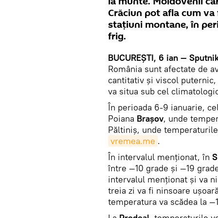
la munte. Moldovenii car
Crăciun pot afla cum va 
staţiuni montane, în peri
frig.
BUCUREŞTI, 6 ian — Sputnik
România sunt afectate de av
cantitativ și viscol puternic
va situa sub cel climatolog
În perioada 6-9 ianuarie, cel
Poiana
Braşov
, unde temper
Păltiniş, unde temperaturile
vremea.me
.
În intervalul menţionat, în
S
între —10 grade şi —19 grade 
intervalul menţionat şi va ni
treia zi va fi ninsoare uşoar
temperatura va scădea la —
La
Predeal
, temperaturile vo