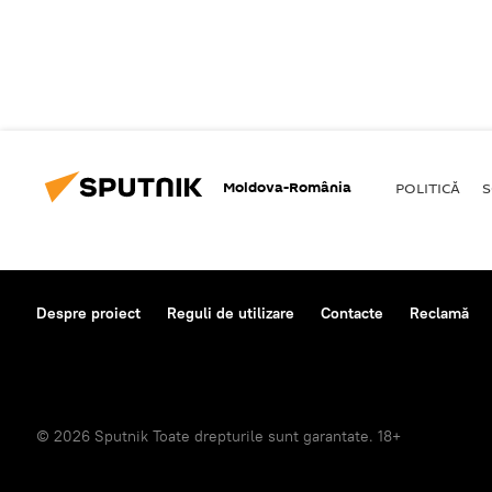
Moldova-România
POLITICĂ
S
Despre proiect
Reguli de utilizare
Contacte
Reclamă
© 2026 Sputnik Toate drepturile sunt garantate. 18+