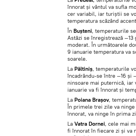
înnorat şi vântul va sufla mo
cer variabil, iar turiştii se 
temperatura scăzând accent
În
Buşteni
, temperaturile se
Astăzi se înregistrează —13 g
moderat. În următoarele două
9 ianuarie temperatura va sc
soarele.
La
Păltiniş
, temperaturile vo
încadrându-se între —16 şi —2
ninsoare mai puternică, iar 
ianuarie va fi înnorat şi te
La
Poiana Braşov
, temperatu
În primele trei zile va ninge 
înnorat, va ninge în prima zi 
La
Vatra Dornei
, cele mai m
fi înnorat în fiecare zi şi v