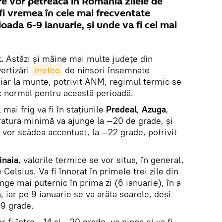
e vor petreacă în România zilele de
fi vremea în cele mai frecventate
oada 6-9 ianuarie, şi unde va fi cel mai
.
Astăzi şi mâine mai multe judeţe din
ertizări
meteo
de ninsori însemnate
, iar la munte, potrivit ANM, regimul termic se
ic normal pentru această perioadă.
 mai frig va fi în staţiunile
Predeal
,
Azuga
,
atura minimă va ajunge la —20 de grade, şi
 vor scădea accentuat, la —22 grade, potrivit
inaia
, valorile termice se vor situa, în general,
Celsius. Va fi înnorat în primele trei zile din
nge mai puternic în prima zi (6 ianuarie), în a
ă, iar pe 9 ianuarie se va arăta soarele, deşi
19 grade.
r fi între —14 şi —20 grade, va ninge şi va fi