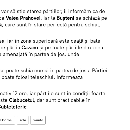
 vor să ştie starea pârtiilor, îi informăm că de
 pe
Valea Prahovei
, iar la
Buşteni
se schiază pe
k
, care sunt în stare perfectă pentru schiat,
ea, iar în zona superioară este ceaţă şi bate
 pe pârtia
Cazacu
şi pe toate pârtiile din zona
 amenajată în partea de jos, unde
e poate schia numai în partea de jos a Pârtiei
 poate folosi teleschiul, informează
ativ 12 ore, iar pârtiile sunt în condiţii foarte
este
Clabucetul
, dar sunt practicabile în
Subteleferic
.
a Dornei
schi
munte