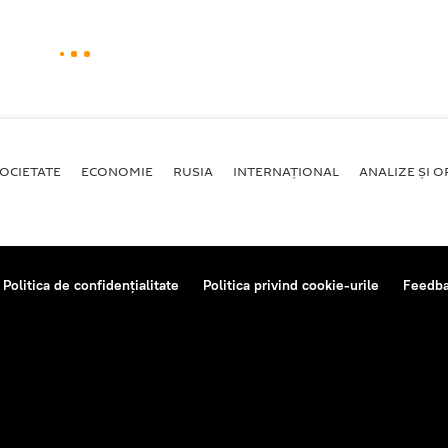
OCIETATE
ECONOMIE
RUSIA
INTERNAŢIONAL
ANALIZE ȘI OP
Politica de confidențialitate
Politica privind cookie-urile
Feedb