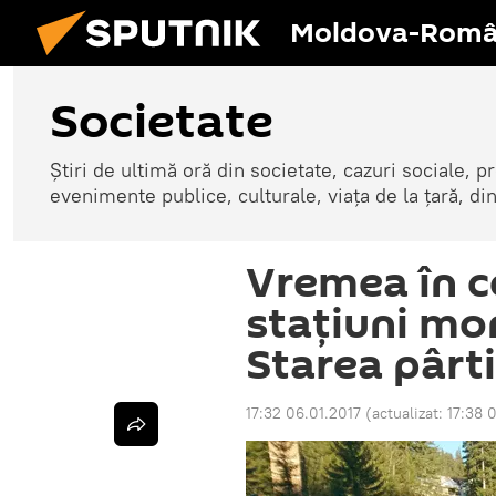
Moldova-Româ
Societate
Știri de ultimă oră din societate, cazuri sociale, pr
evenimente publice, culturale, viața de la țară, d
Vremea în c
staţiuni mo
Starea pârti
17:32 06.01.2017
(actualizat:
17:38 