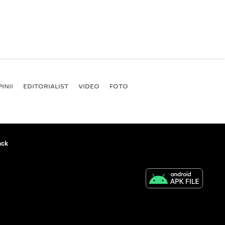
INII
EDITORIALIST
VIDEO
FOTO
ack