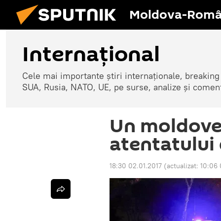
Moldova-Româ
Internaţional
Cele mai importante știri internaționale, breaking
SUA, Rusia, NATO, UE, pe surse, analize și coment
Un moldovea
atentatului 
18:30 02.01.2017
(actualizat:
10:06 