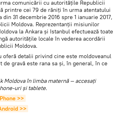
rma comunicării cu autoritățile Republicii
 că printre cei 79 de răniți în urma atentatului
a din 31 decembrie 2016 spre 1 ianuarie 2017,
licii Moldova. Reprezentanţii misiunilor
oldova la Ankara și Istanbul efectuează toate
ă autorităţile locale în vederea acordării
blicii Moldova.
u oferă detalii privind cine este moldoveanul
ât de gravă este rana sa și, în general, în ce
utnik Moldova în limba maternă — accesaţi
hone-uri şi tablete.
 iPhone >>
 Android >>