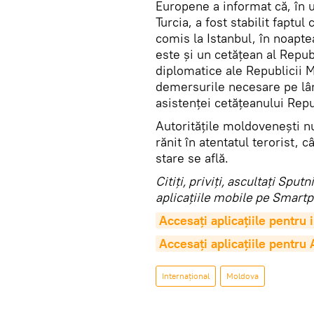
Europene a informat că, în u
Turcia, a fost stabilit faptul
comis la Istanbul, în noapte
este şi un cetăţean al Repub
diplomatice ale Republicii M
demersurile necesare pe lâng
asistenţei cetăţeanului Repu
Autoritățile moldovenești n
rănit în atentatul terorist, c
stare se află.
Citiţi, priviţi, ascultaţi Sp
aplicaţiile mobile pe Smartp
Accesaţi aplicaţiile pentru
Accesaţi aplicaţiile pentru
Internaţional
Moldova