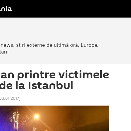
nia
 news, știri externe de ultimă oră, Europa,
arii
n printre victimele
de la Istanbul
03.01.2017
)