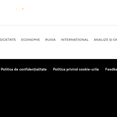
OCIETATE
ECONOMIE
RUSIA
INTERNAŢIONAL
ANALIZE ȘI OP
Politica de confidențialitate
Politica privind cookie-urile
Feedb