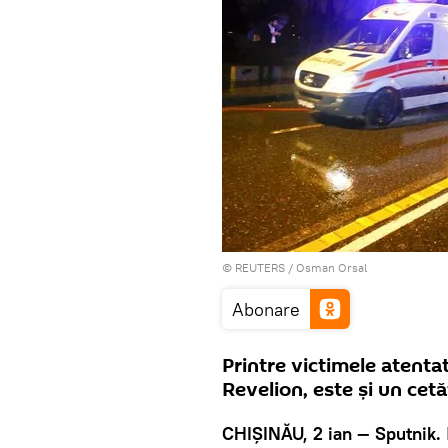
©
REUTERS
/ Osman Orsal
Abonare
Printre victimele atentat
Revelion, este și un cet
CHIŞINĂU, 2 ian — Sputnik.