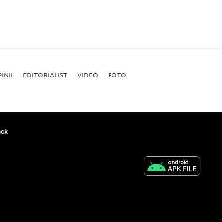
INII
EDITORIALIST
VIDEO
FOTO
ack