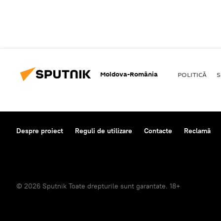
Moldova-România
POLITICĂ
S
Despre proiect
Reguli de utilizare
Contacte
Reclamă
© 2026 Sputnik Toate drepturile sunt garantate. 18+