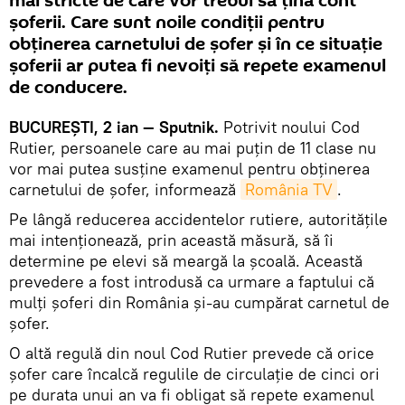
mai stricte de care vor trebui să ţină cont
şoferii. Care sunt noile condiţii pentru
obţinerea carnetului de şofer şi în ce situaţie
şoferii ar putea fi nevoiţi să repete examenul
de conducere.
BUCUREŞTI, 2 ian — Sputnik.
Potrivit noului Cod
Rutier, persoanele care au mai puţin de 11 clase nu
vor mai putea susţine examenul pentru obţinerea
carnetului de şofer, informează
România TV
.
Pe lângă reducerea accidentelor rutiere, autorităţile
mai intenţionează, prin această măsură, să îi
determine pe elevi să meargă la şcoală. Această
prevedere a fost introdusă ca urmare a faptului că
mulţi şoferi din România şi-au cumpărat carnetul de
şofer.
O altă regulă din noul Cod Rutier prevede că orice
şofer care încalcă regulile de circulaţie de cinci ori
pe durata unui an va fi obligat să repete examenul