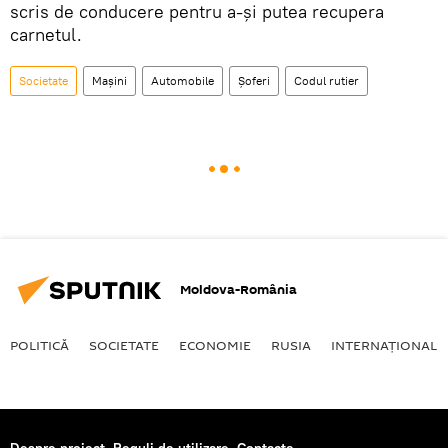
scris de conducere pentru a-şi putea recupera
carnetul.
Societate
Mașini
Automobile
Șoferi
Codul rutier
Moldova-România
POLITICĂ
SOCIETATE
ECONOMIE
RUSIA
INTERNAŢIONAL
Despre proiect
Reguli de utilizare
Contacte