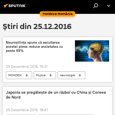
Moldova-România
Știri din 25.12.2016
Neuroştiinţa spune că ascultarea
acestei piese reduce anxietatea cu
peste 65%
25 Decembrie 2016, 19:21
MONDEN
Muzica
neurologie
stres
tensiunea arterială
Japonia se pregătește de un război cu China și Coreea
de Nord
25 Decembrie 2016, 18:47