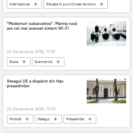
Internaţional
Situația în jurul Coreei de Nord
"Modemuri subacvatice". Marina rusă
are cel mai avansat sistem Wi-Fi
25 Decembrie 2016, 17:55
Rusia
Submarine
Steagul UE a dispărut din fața
președinției
25 Decembrie 2016, 17:53
Politică
Steagul
Președinție
Igor Dodon
Uniunea Europeană