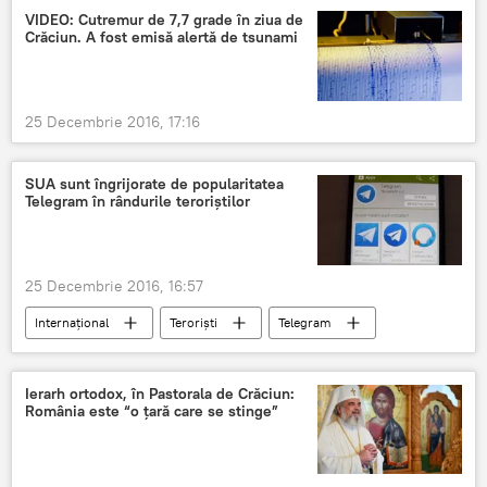
VIDEO: Cutremur de 7,7 grade în ziua de
Crăciun. A fost emisă alertă de tsunami
25 Decembrie 2016, 17:16
SUA sunt îngrijorate de popularitatea
Telegram în rândurile teroriștilor
25 Decembrie 2016, 16:57
Internaţional
Teroriști
Telegram
SUA
Ierarh ortodox, în Pastorala de Crăciun:
România este “o ţară care se stinge”