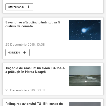
Internaţional
Alegerile parlamentare din Germania 2017
Savanții au aflat când pământul va fi
distrus de comete
25 Decembrie 2016, 10:38
MONDEN
Tragedie de Crăciun: un avion TU-154 s-
a prăbușit în Marea Neagră
25 Decembrie 2016, 09:31
Prăbușirea avionului TU-154: șanse de