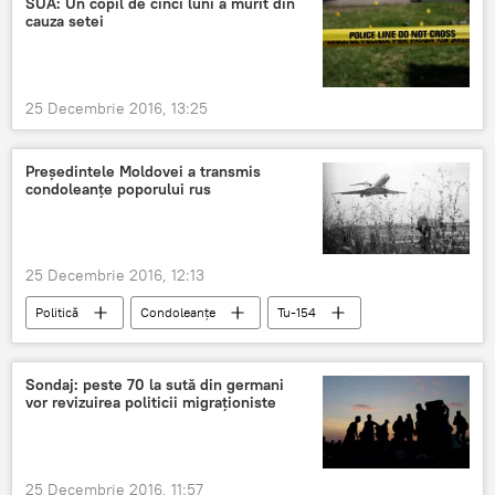
SUA: Un copil de cinci luni a murit din
cauza setei
25 Decembrie 2016, 13:25
Președintele Moldovei a transmis
condoleanțe poporului rus
25 Decembrie 2016, 12:13
Politică
Condoleanțe
Tu-154
Tragedie
Sondaj: peste 70 la sută din germani
vor revizuirea politicii migraționiste
25 Decembrie 2016, 11:57