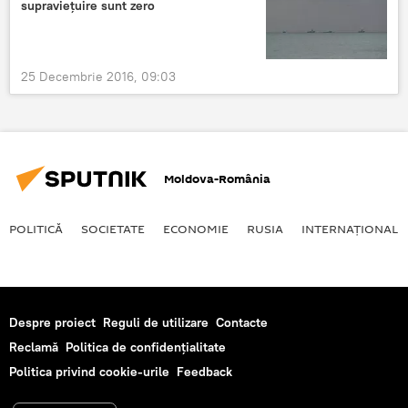
supraviețuire sunt zero
25 Decembrie 2016, 09:03
Moldova-România
POLITICĂ
SOCIETATE
ECONOMIE
RUSIA
INTERNAŢIONAL
Despre proiect
Reguli de utilizare
Contacte
Reclamă
Politica de confidențialitate
Politica privind cookie-urile
Feedback