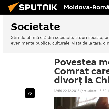
Moldova-Româ
Societate
Știri de ultimă oră din societate, cazuri sociale, pr
evenimente publice, culturale, viața de la țară, d
Povestea mo
Comrat care
divorț la Ch
12:59 22.12.2016
(actualizat:
15:30 