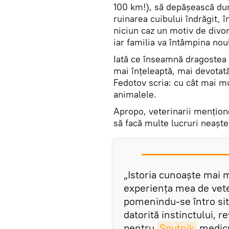
100 km!), să depășească dure
ruinarea cuibului îndrăgit, 
niciun caz un motiv de divor
iar familia va întâmpina no
Iată ce înseamnă dragostea u
mai înțeleaptă, mai devotat
Fedotov scria: cu cât mai mu
animalele.
Apropo, veterinarii mențio
să facă multe lucruri neaște
„Istoria cunoaște mai m
experiența mea de veter
pomenindu-se întro sit
datorită instinctului, 
pentru
Sputnik
medicu