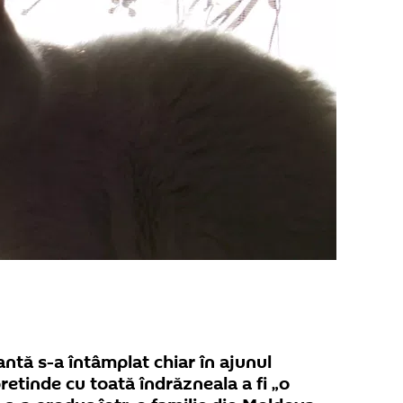
ntă s-a întâmplat chiar în ajunul
pretinde cu toată îndrăzneala a fi „o