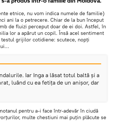
s-a produs într-o familie din Moldova.
rente etnice, nu vom indica numele de familie)
ci ani la o petrecere. Chiar de la bun început
mb de fluizi perceput doar de ei doi. Astfel, în
milia lor a apărut un copil. Însă acel sentiment
 testul grijilor cotidiene: scutece, nopți
lui…
dalurile. Iar Inga a lăsat totul baltă și a
at, luând cu ea fetița de un anișor, dar
motanul pentru a-i face într-adevăr în ciudă
vorțurilor, multe chestiuni mai puțin plăcute se
.