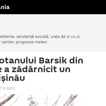
nia
obleme, asistență socială, viața de zi cu zi,
in cartier, prognoza meteo
tanului Barsik din
 a zădărnicit un
ișinău
17.10.2021
)