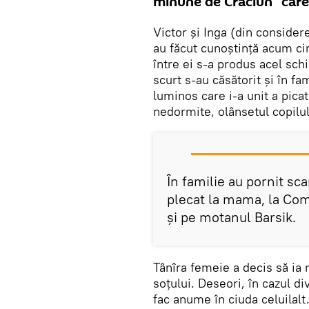
minune de Crăciun” care 
Victor și Inga (din conside
au făcut cunoștință acum cin
între ei s-a produs acel schi
scurt s-au căsătorit și în fa
luminos care i-a unit a picat
nedormite, olânsetul copilu
În familie au pornit scan
plecat la mama, la Comr
și pe motanul Barsik.
Tânîra femeie a decis să ia 
soțului. Deseori, în cazul di
fac anume în ciuda celuilalt