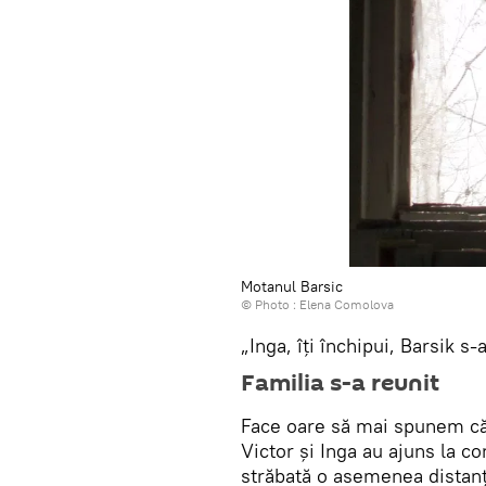
Motanul Barsic
© Photo : Elena Comolova
„Inga, îți închipui, Barsik s-
Familia s-a reunit
Face oare să mai spunem că,
Victor și Inga au ajuns la co
străbată o asemenea distanț