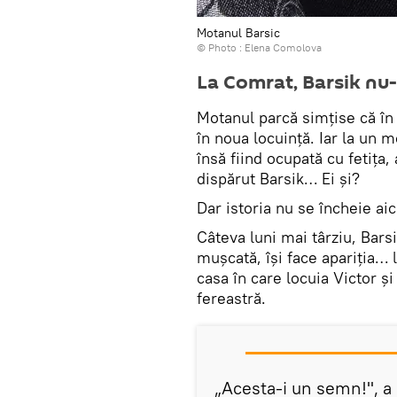
Motanul Barsic
© Photo : Elena Comolova
La Comrat, Barsik nu-ș
Motanul parcă simțise că în
în noua locuință. Iar la un m
însă fiind ocupată cu fetița,
dispărut Barsik… Ei și?
Dar istoria nu se încheie aic
Câteva luni mai târziu, Barsi
mușcată, își face apariția… 
casa în care locuia Victor și
fereastră.
„Acesta-i un semn!", a 