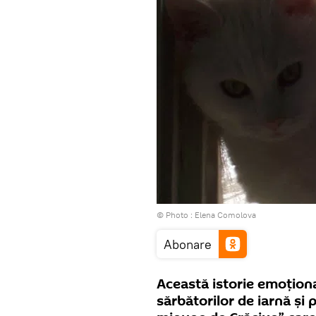
© Photo : Elena Comolova
Abonare
Această istorie emoționa
sărbătorilor de iarnă și 