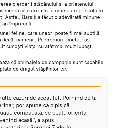
rea pierderii stăpânului și a prietenului,
înseamnă că o criză în familie nu reprezintă în
ț. Astfel, Barsik a făcut o adevărată minune
ul an împreună!
nei feline, care uneori poate fi mai subtilă,
ă decât oamenii. Pe vremuri, poetul rus
lt cunoști viața, cu atât mai mult iubești
nează că animalele de companie sunt capabile
ptate de dragul stăpânilor lor.
ulte cazuri de acest fel. Pornind de la
inar, por spune că o pisică,
uație complicată, se poate orienta
revenind acasă", a spus
l veterinar Serghei Zadorin.