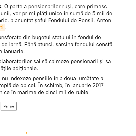
k
. O parte a pensionarilor ruși, care primesc
lunii, vor primi plăți unice în sumă de 5 mii de
arie, a anunțat șeful Fondului de Pensii, Anton
ti
.
ansferate din bugetul statului în fondul de
 de iarnă. Până atunci, sarcina fondului constă
n ianuarie.
 colaboratorilor săi să calmeze pensionarii și să
ățile adiționale.
ă nu indexeze pensiile în a doua jumătate a
mplă de obicei. În schimb, în ianuarie 2017
unice în mărime de cinci mii de ruble.
Pensie