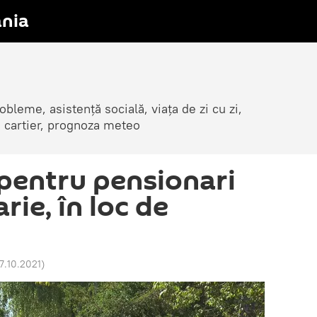
nia
obleme, asistență socială, viața de zi cu zi,
in cartier, prognoza meteo
 pentru pensionari
rie, în loc de
17.10.2021
)