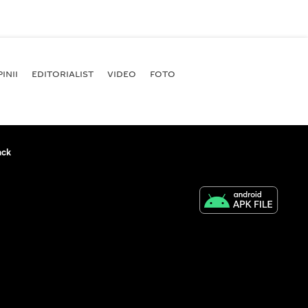
INII
EDITORIALIST
VIDEO
FOTO
ack