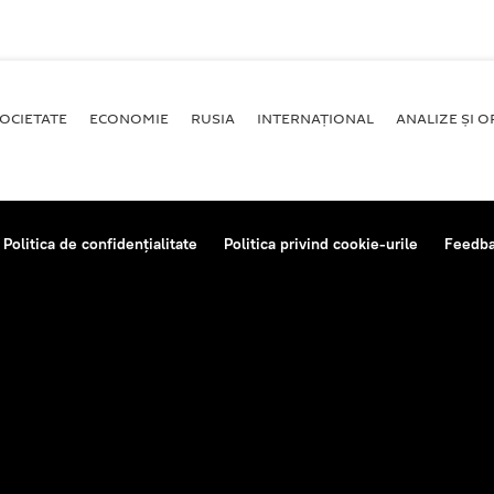
OCIETATE
ECONOMIE
RUSIA
INTERNAŢIONAL
ANALIZE ȘI OP
Politica de confidențialitate
Politica privind cookie-urile
Feedb