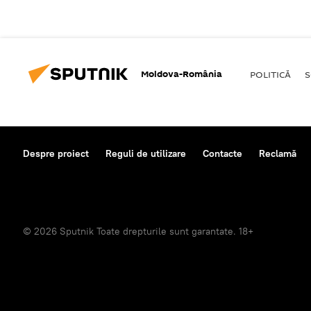
Moldova-România
POLITICĂ
S
Despre proiect
Reguli de utilizare
Contacte
Reclamă
© 2026 Sputnik Toate drepturile sunt garantate. 18+