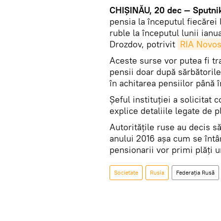
CHIȘINĂU, 20 dec — Sputni
pensia la începutul fiecărei 
ruble la începutul lunii ianu
Drozdov, potrivit
RIA Novos
Aceste surse vor putea fi tr
pensii doar după sărbătorile
în achitarea pensiilor până î
Șeful instituției a solicitat
explice detaliile legate de pl
Autoritățile ruse au decis s
anului 2016 așa cum se întâ
pensionarii vor primi plăți 
Societate
Rusia
Federația Rusă