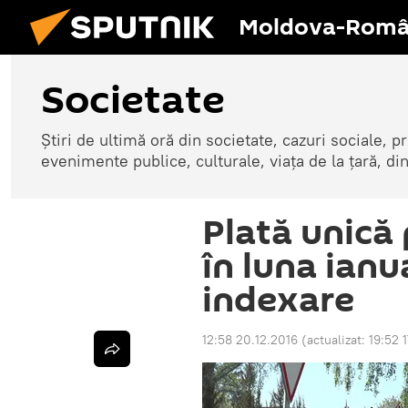
Moldova-Româ
Societate
Știri de ultimă oră din societate, cazuri sociale, pr
evenimente publice, culturale, viața de la țară, d
Plată unică
în luna ianua
indexare
12:58 20.12.2016
(actualizat:
19:52 