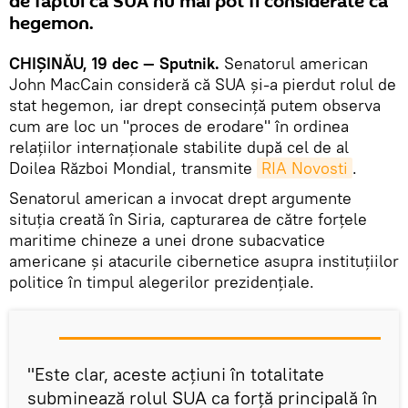
de faptul că SUA nu mai pot fi considerate ca
hegemon.
CHIȘINĂU, 19 dec — Sputnik.
Senatorul american
John MacCain consideră că SUA și-a pierdut rolul de
stat hegemon, iar drept consecință putem observa
cum are loc un "proces de erodare" în ordinea
relațiilor internaționale stabilite după cel de al
Doilea Război Mondial, transmite
RIA Novosti
.
Senatorul american a invocat drept argumente
situția creată în Siria, capturarea de către forțele
maritime chineze a unei drone subacvatice
americane și atacurile cibernetice asupra instituțiilor
politice în timpul alegerilor prezidențiale.
"Este clar, aceste acțiuni în totalitate
subminează rolul SUA ca forță principală în