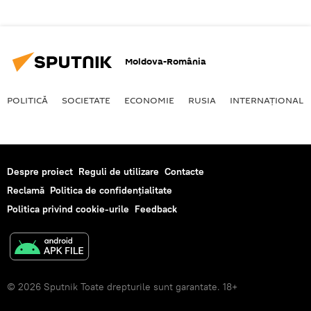
Moldova-România
POLITICĂ
SOCIETATE
ECONOMIE
RUSIA
INTERNAŢIONAL
Despre proiect
Reguli de utilizare
Contacte
Reclamă
Politica de confidențialitate
Politica privind cookie-urile
Feedback
© 2026 Sputnik Toate drepturile sunt garantate. 18+