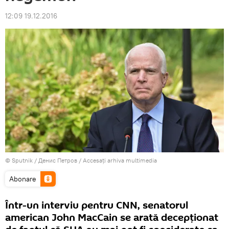
12:09 19.12.2016
© Sputnik / Денис Петров
/
Accesați arhiva multimedia
Abonare
Într-un interviu pentru CNN, senatorul
american John MacCain se arată decepționat