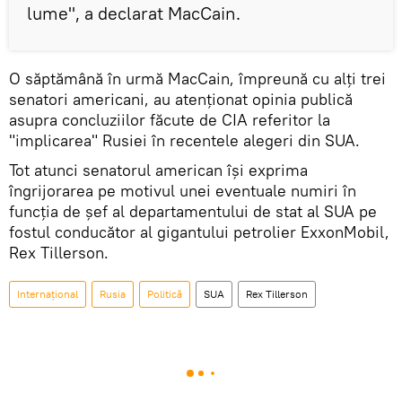
lume", a declarat MacCain.
O săptămână în urmă MacCain, împreună cu alți trei
senatori americani, au atenționat opinia publică
asupra concluziilor făcute de CIA referitor la
"implicarea" Rusiei în recentele alegeri din SUA.
Tot atunci senatorul american își exprima
îngrijorarea pe motivul unei eventuale numiri în
funcția de șef al departamentului de stat al SUA pe
fostul conducător al gigantului petrolier ExxonMobil,
Rex Tillerson.
Internaţional
Rusia
Politică
SUA
Rex Tillerson