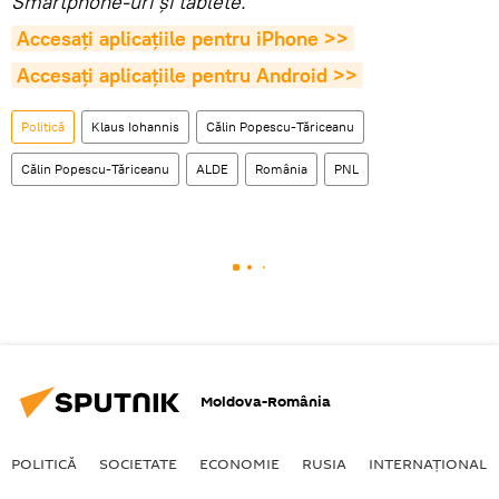
Smartphone-uri şi tablete.
Accesaţi aplicaţiile pentru iPhone >>
Accesaţi aplicaţiile pentru Android >>
Politică
Klaus Iohannis
Călin Popescu-Tăriceanu
Călin Popescu-Tăriceanu
ALDE
România
PNL
Moldova-România
POLITICĂ
SOCIETATE
ECONOMIE
RUSIA
INTERNAŢIONAL