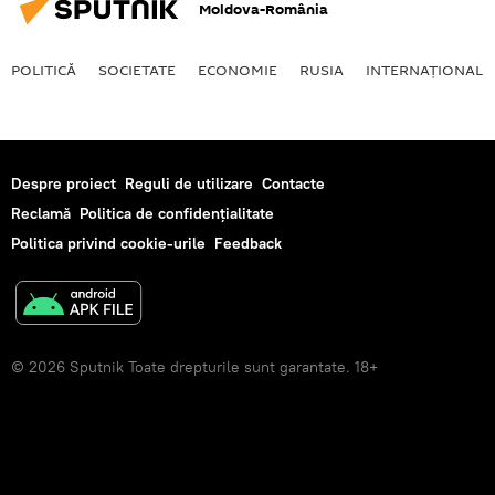
Moldova-România
POLITICĂ
SOCIETATE
ECONOMIE
RUSIA
INTERNAŢIONAL
Despre proiect
Reguli de utilizare
Contacte
Reclamă
Politica de confidențialitate
Politica privind cookie-urile
Feedback
© 2026 Sputnik Toate drepturile sunt garantate. 18+