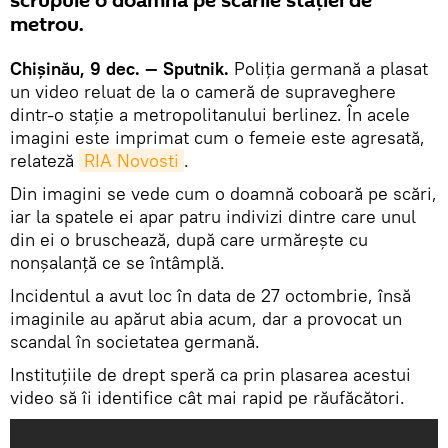
scrupule o doamnă pe scările staţiei de
metrou.
Chişinău, 9 dec. — Sputnik.
Poliţia germană a plasat
un video reluat de la o cameră de supraveghere
dintr-o staţie a metropolitanului berlinez. În acele
imagini este imprimat cum o femeie este agresată,
relateză
RIA Novosti
.
Din imagini se vede cum o doamnă coboară pe scări,
iar la spatele ei apar patru indivizi dintre care unul
din ei o bruschează, după care urmăreşte cu
nonşalanţă ce se întâmplă.
Incidentul a avut loc în data de 27 octombrie, însă
imaginile au apărut abia acum, dar a provocat un
scandal în societatea germană.
Instituţiile de drept speră ca prin plasarea acestui
video să îi identifice cât mai rapid pe răufăcători.