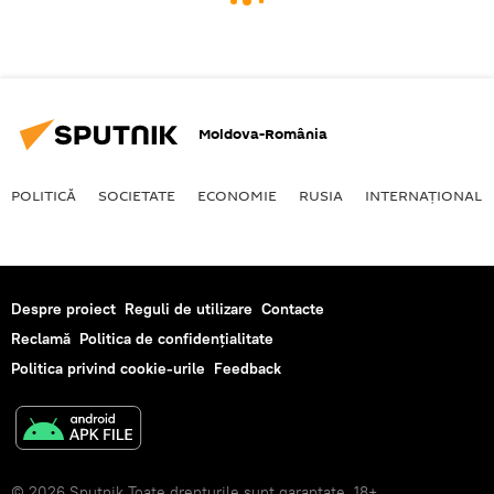
Moldova-România
POLITICĂ
SOCIETATE
ECONOMIE
RUSIA
INTERNAŢIONAL
Despre proiect
Reguli de utilizare
Contacte
Reclamă
Politica de confidențialitate
Politica privind cookie-urile
Feedback
© 2026 Sputnik Toate drepturile sunt garantate. 18+