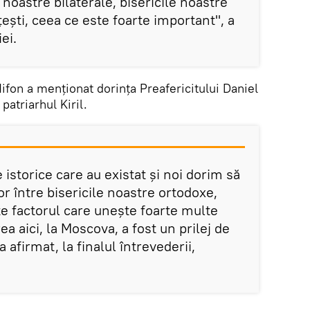
e noastre bilaterale, bisericile noastre
ţeşti, ceea ce este foarte important", a
iei.
Nifon a menţionat dorinţa Preafericitului Daniel
patriarhul Kiril.
 istorice care au existat şi noi dorim să
tor între bisericile noastre ortodoxe,
te factorul care uneşte foarte multe
a aici, la Moscova, a fost un prilej de
a afirmat, la finalul întrevederii,