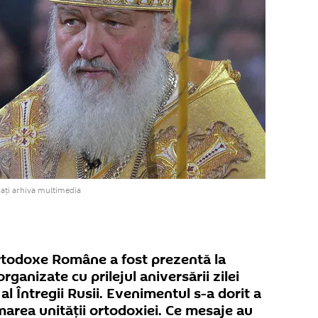
ați arhiva multimedia
Ortodoxe Române a fost prezentă la
rganizate cu prilejul aniversării zilei
al Întregii Rusii. Evenimentul s-a dorit a
irmarea unităţii ortodoxiei. Ce mesaje au