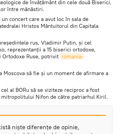
 teologice de învățământ din cele două Biserici,
lor între mănăstiri.
u un concert care a avut loc în sala de
Catedralei Hristos Mântuitorul din Capitala
preşedintele rus, Vladimir Putin, şi cel
, reprezentanţii a 15 biserici ortodoxe,
cii Ortodoxe Ruse, potrivit
romania-
e la Moscova să fie și un moment de afirmare a
 cel al BORu să se viziteze reciproc a fost
mitropolitului Nifon de către patriarhul Kiril.
xistă nişte diferenţe de opinie,