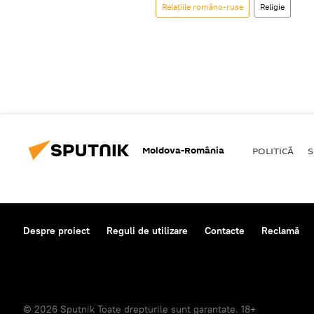
Relațiile româno-ruse
Religie
Moldova-România
POLITICĂ
S
Despre proiect
Reguli de utilizare
Contacte
Reclamă
© 2026 Sputnik Toate drepturile sunt garantate. 18+