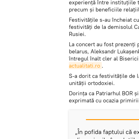
experiență între instituțiile
precum și beneficiile relații
Festivitățile s-au încheiat c
festivități de la demisolul 
Rusiei.
La concert au fost prezenţi 
belarus, Aleksandr Lukaşenko
întregul înalt cler al Biseri
actualitati.ro
.
S-a dorit ca festivităţile d
unităţii ortodoxiei.
Dorința ca Patriarhul BOR și
exprimată cu ocazia primirii 
„În pofida faptului că e