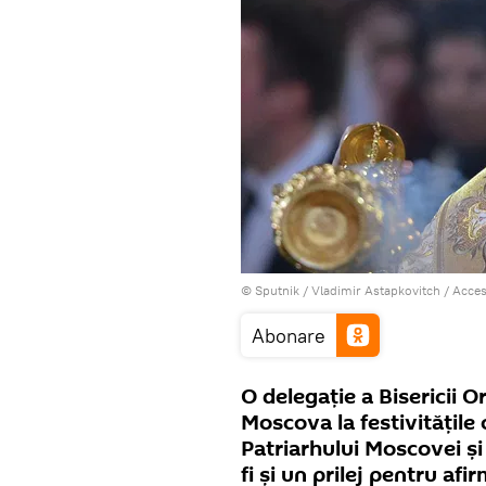
© Sputnik / Vladimir Astapkovitch
/
Acces
Abonare
O delegație a Bisericii 
Moscova la festivitățile o
Patriarhului Moscovei și 
fi și un prilej pentru af