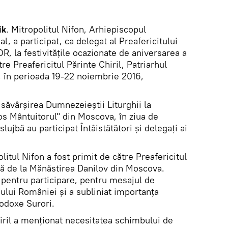
ik
. Mitropolitul Nifon, Arhiepiscopul
al, a participat, ca delegat al Preafericitului
OR, la festivitățile ocazionate de aniversarea a
re Preafericitul Părinte Chiril, Patriarhul
i, în perioada 19-22 noiembrie 2016,
săvârșirea Dumnezeieștii Liturghii la
os Mântuitorul" din Moscova, în ziua de
ujbă au participat Întâistătători și delegați ai
litul Nifon a fost primit de către Preafericitul
ală de la Mănăstirea Danilov din Moscova.
 pentru participare, pentru mesajul de
rhului României și a subliniat importanța
rtodoxe Surori.
ril a menționat necesitatea schimbului de