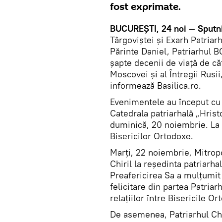
fost exprimate.
BUCUREȘTI, 24 noi — Sputn
Târgoviștei și Exarh Patriarh
Părinte Daniel, Patriarhul B
șapte decenii de viață de căt
Moscovei și al Întregii Rusi
informează Basilica.ro.
Evenimentele au început cu 
Catedrala patriarhală „Hrist
duminică, 20 noiembrie. La sl
Bisericilor Ortodoxe.
Marți, 22 noiembrie, Mitropo
Chiril la reședinta patriarh
Preafericirea Sa a mulțumit
felicitare din partea Patria
relațiilor între Bisericile O
De asemenea, Patriarhul Chi