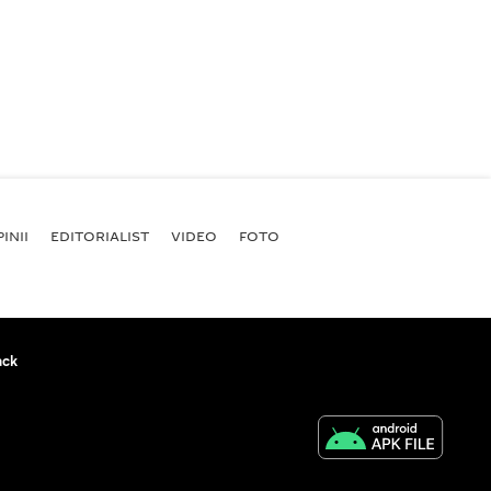
INII
EDITORIALIST
VIDEO
FOTO
ack