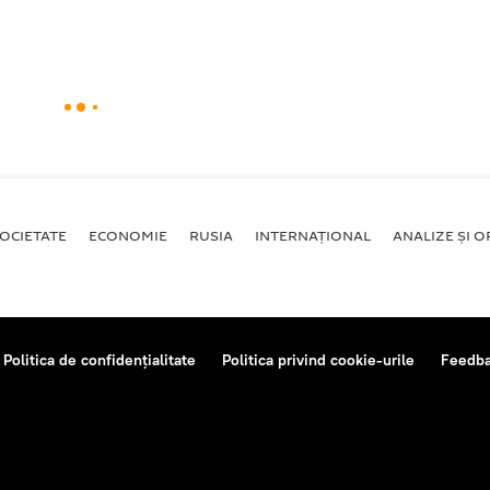
OCIETATE
ECONOMIE
RUSIA
INTERNAŢIONAL
ANALIZE ȘI OP
Politica de confidențialitate
Politica privind cookie-urile
Feedb