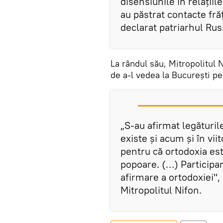
disensiunile în relaţiil
au păstrat contacte fră
declarat patriarhul Rus
La rândul său, Mitropolitul 
de a-l vedea la Bucureşti pe 
„S-au afirmat legăturile
existe şi acum şi în vii
pentru că ortodoxia es
popoare. (…) Participare
afirmare a ortodoxiei", 
Mitropolitul Nifon.