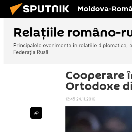
Moldova-Româ
Relațiile româno-r
Principalele evenimente în relațiile diplomatice, 
Federația Rusă
Cooperare în
Ortodoxe di
13:45 24.11.2016