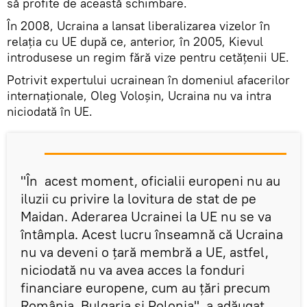
să profite de această schimbare.
În 2008, Ucraina a lansat liberalizarea vizelor în
relaţia cu UE după ce, anterior, în 2005, Kievul
introdusese un regim fără vize pentru cetățenii UE.
Potrivit expertului ucrainean în domeniul afacerilor
internaționale, Oleg Voloșin, Ucraina nu va intra
niciodată în UE.
"În acest moment, oficialii europeni nu au
iluzii cu privire la lovitura de stat de pe
Maidan. Aderarea Ucrainei la UE nu se va
întâmpla. Acest lucru înseamnă că Ucraina
nu va deveni o țară membră a UE, astfel,
niciodată nu va avea acces la fonduri
financiare europene, cum au țări precum
România, Bulgaria și Polonia", a adăugat