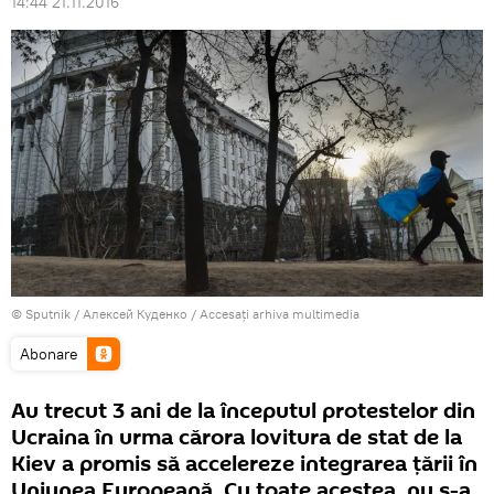
14:44 21.11.2016
© Sputnik / Алексей Куденко
/
Accesați arhiva multimedia
Abonare
Au trecut 3 ani de la începutul protestelor din
Ucraina în urma cărora lovitura de stat de la
Kiev a promis să accelereze integrarea ţării în
Uniunea Europeană. Cu toate acestea, nu s-a