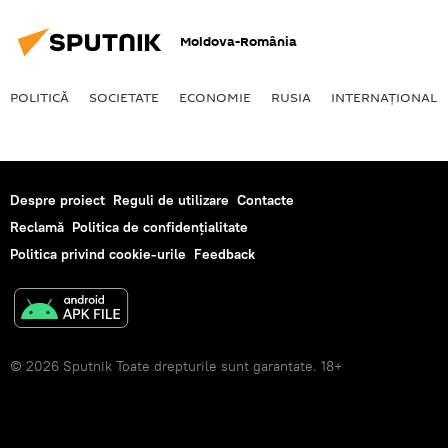
Moldova-România
POLITICĂ
SOCIETATE
ECONOMIE
RUSIA
INTERNAŢIONAL
Despre proiect
Reguli de utilizare
Contacte
Reclamă
Politica de confidențialitate
Politica privind cookie-urile
Feedback
© 2026 Sputnik Toate drepturile sunt garantate. 18+