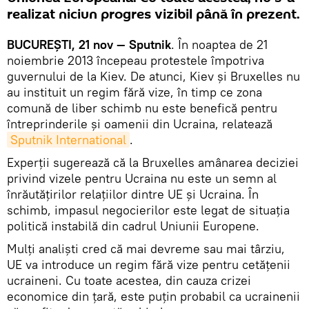
realizat niciun progres vizibil până în prezent.
BUCUREŞTI, 21 nov — Sputnik
. În noaptea de 21
noiembrie 2013 începeau protestele împotriva
guvernului de la Kiev. De atunci, Kiev și Bruxelles nu
au instituit un regim fără vize, în timp ce zona
comună de liber schimb nu este benefică pentru
întreprinderile şi oamenii din Ucraina, relatează
Sputnik International
.
Experții sugerează că la Bruxelles amânarea deciziei
privind vizele pentru Ucraina nu este un semn al
înrăutăţirilor relaţiilor dintre UE şi Ucraina. În
schimb, impasul negocierilor este legat de situația
politică instabilă din cadrul Uniunii Europene.
Mulți analiști cred că mai devreme sau mai târziu,
UE va introduce un regim fără vize pentru cetățenii
ucraineni. Cu toate acestea, din cauza crizei
economice din ţară, este puţin probabil ca ucrainenii