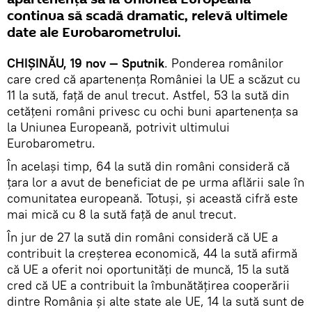
continua să scadă dramatic, relevă ultimele
date ale Eurobarometrului.
CHIȘINĂU, 19 nov — Sputnik
. Ponderea românilor
care cred că apartenența României la UE a scăzut cu
11 la sută, față de anul trecut. Astfel, 53 la sută din
cetățeni români privesc cu ochi buni apartenența sa
la Uniunea Europeană, potrivit ultimului
Eurobarometru.
În același timp, 64 la sută din români consideră că
țara lor a avut de beneficiat de pe urma aflării sale în
comunitatea europeană. Totuși, și această cifră este
mai mică cu 8 la sută față de anul trecut.
În jur de 27 la sută din români consideră că UE a
contribuit la creșterea economică, 44 la sută afirmă
că UE a oferit noi oportunități de muncă, 15 la sută
cred că UE a contribuit la îmbunătățirea cooperării
dintre România și alte state ale UE, 14 la sută sunt de