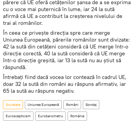
părere că UE oferă cetățenilor șansa de a se exprima
cu o voce mai puternică în lume, iar 24 la sută
afirmă că UE a contribuit la creșterea nivelului de
trai al românilor.
În ceea ce privește direcția spre care merge
Uniunea Europeană, părerile românilor sunt divizate:
42 la sută din cetățeni consideră că UE merge într-o
direcție corectă, 40 la sută consideră că UE merge
într-o direcție greșită, iar 13 la sută nu au știut să
răspundă.
Întrebați fiind dacă vocea lor contează în cadrul UE,
doar 32 la sută din români au răspuns afirmativ, iar
65 la sută au răspuns negativ.
Societate
Uniunea Europeană
Români
Sondaj
Euroscepticism
Eurobarometru
România