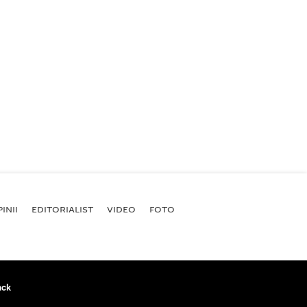
INII
EDITORIALIST
VIDEO
FOTO
ack