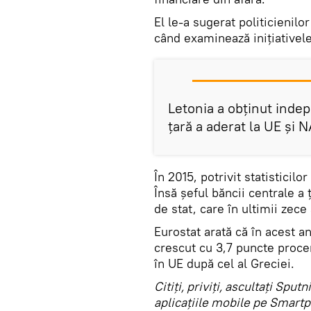
El le-a sugerat politicienilo
când examinează inițiativele
Letonia a obținut indep
țară a aderat la UE și 
În 2015, potrivit statisticilo
Însă șeful băncii centrale a 
de stat, care în ultimii zece 
Eurostat arată că în acest an
crescut cu 3,7 puncte procen
în UE după cel al Greciei.
Citiţi, priviţi, ascultaţi Sp
aplicaţiile mobile pe Smartp