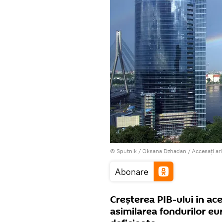
© Sputnik / Oksana Dzhadan
/
Accesați a
Abonare
Creșterea PIB-ului în ac
asimilarea fondurilor e