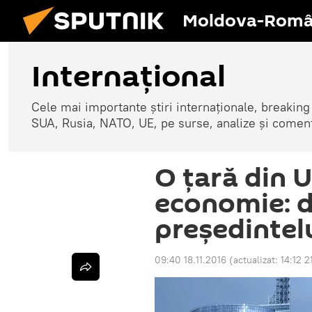
Moldova-Româ
Internaţional
Cele mai importante știri internaționale, breaking
SUA, Rusia, NATO, UE, pe surse, analize și coment
O țară din U
economie: d
președintel
09:40 18.11.2016
(actualizat:
14:12 2