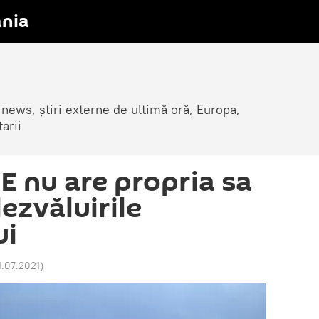
nia
 news, știri externe de ultimă oră, Europa,
arii
E nu are propria sa
ezvăluirile
ui
1.07.2021
)