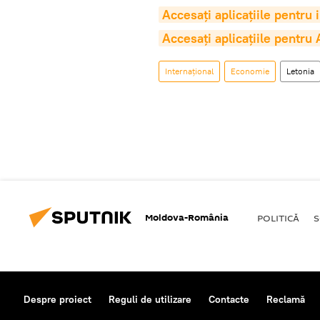
Accesaţi aplicaţiile pentru
Accesaţi aplicaţiile pentru
Internaţional
Economie
Letonia
Moldova-România
POLITICĂ
S
Despre proiect
Reguli de utilizare
Contacte
Reclamă