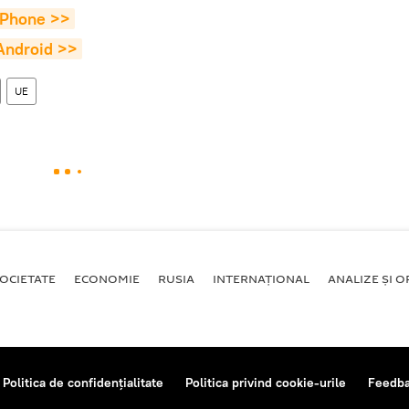
 iPhone >>
 Android >>
UE
OCIETATE
ECONOMIE
RUSIA
INTERNAŢIONAL
ANALIZE ȘI OP
Politica de confidențialitate
Politica privind cookie-urile
Feedb