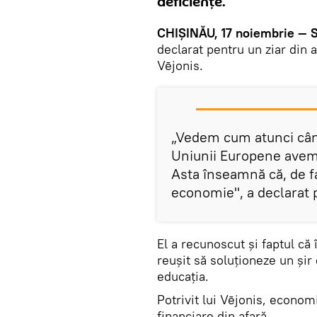
deficiențe.
CHIȘINĂU, 17 noiembrie — S
declarat pentru un ziar din
Vējonis.
„Vedem cum atunci cân
Uniunii Europene avem 
Asta înseamnă că, de f
economie", a declarat 
El a recunoscut și faptul că
reușit să soluționeze un șir
educația.
Potrivit lui Vējonis, economi
financiare din afară.