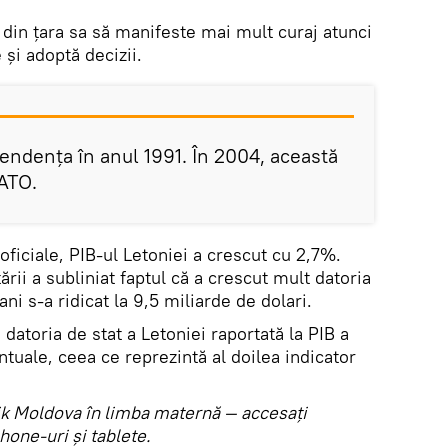
r din țara sa să manifeste mai mult curaj atunci
 și adoptă decizii.
endența în anul 1991. În 2004, această
NATO.
r oficiale, PIB-ul Letoniei a crescut cu 2,7%.
țării a subliniat faptul că a crescut mult datoria
ani s-a ridicat la 9,5 miliarde de dolari.
 datoria de stat a Letoniei raportată la PIB a
tuale, ceea ce reprezintă al doilea indicator
utnik Moldova în limba maternă — accesaţi
hone-uri şi tablete.