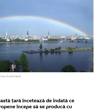
rhiva multimedia
eastă țară încetează de îndată ce
uropene începe să se producă cu