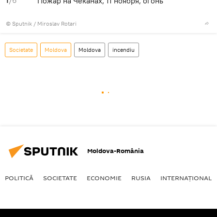
Пожар на Чеканах, 11 ноября, огонь
© Sputnik / Miroslav Rotari
Societate
Moldova
Moldova
incendiu
Moldova-România
POLITICĂ
SOCIETATE
ECONOMIE
RUSIA
INTERNAŢIONAL