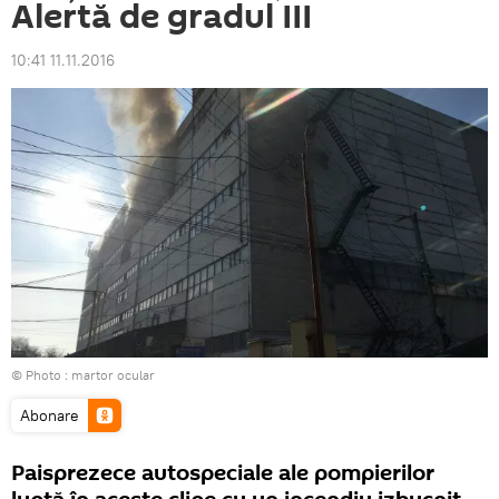
Alertă de gradul III
10:41 11.11.2016
© Photo : martor ocular
Abonare
Paisprezece autospeciale ale pompierilor