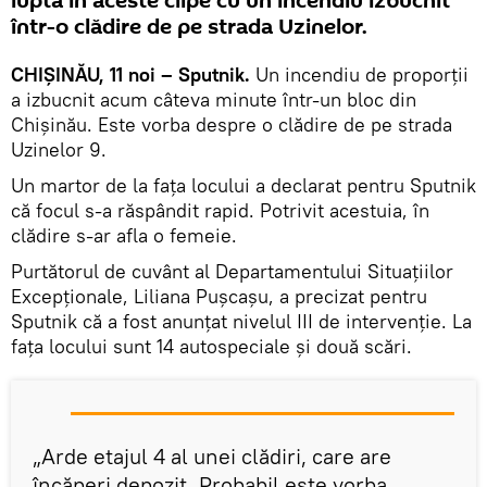
luptă în aceste clipe cu un incendiu izbucnit
într-o clădire de pe strada Uzinelor.
CHIŞINĂU, 11 noi – Sputnik.
Un incendiu de proporţii
a izbucnit acum câteva minute într-un bloc din
Chişinău. Este vorba despre o clădire de pe strada
Uzinelor 9.
Un martor de la faţa locului a declarat pentru Sputnik
că focul s-a răspândit rapid. Potrivit acestuia, în
clădire s-ar afla o femeie.
Purtătorul de cuvânt al Departamentului Situaţiilor
Excepţionale, Liliana Puşcaşu, a precizat pentru
Sputnik că a fost anunţat nivelul III de intervenţie. La
faţa locului sunt 14 autospeciale şi două scări.
„Arde etajul 4 al unei clădiri, care are
încăperi depozit. Probabil este vorba