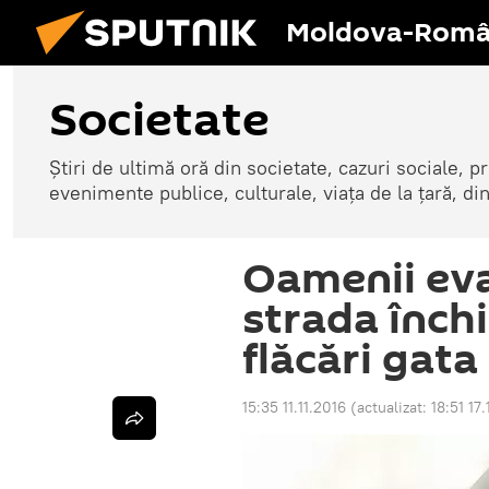
Moldova-Româ
Societate
Știri de ultimă oră din societate, cazuri sociale, pr
evenimente publice, culturale, viața de la țară, d
Oamenii eva
strada închi
flăcări gata
15:35 11.11.2016
(actualizat:
18:51 17