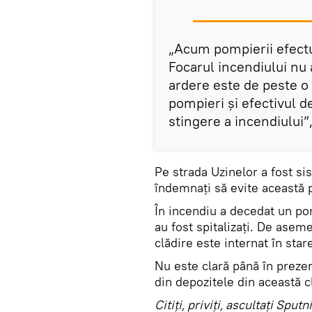
„Acum pompierii efectue
Focarul incendiului nu 
ardere este de peste o 
pompieri şi efectivul d
stingere a incendiului”
Pe strada Uzinelor a fost sis
îndemnaţi să evite această
În incendiu a decedat un po
au fost spitalizaţi. De asem
clădire este internat în star
Nu este clară până în prezen
din depozitele din această c
Citiţi, priviţi, ascultaţi Sp