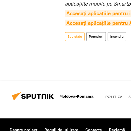
aplicaţiile mobile pe Smartp
Accesaţi aplicaţiile pentru
Accesaţi aplicaţiile pentru
Societate
Pompieri
incendiu
Moldova-România
POLITICĂ
S
Despre proiect
Reguli de utilizare
Contacte
Reclamă