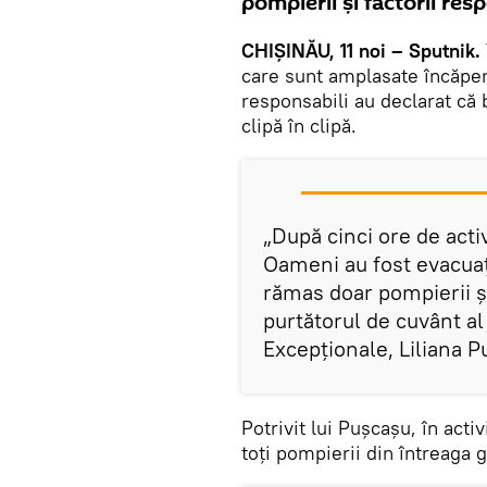
pompierii şi factorii resp
CHIŞINĂU, 11 noi – Sputnik.
care sunt amplasate încăperi
responsabili au declarat că 
clipă în clipă.
„După cinci ore de activ
Oameni au fost evacuaţi
rămas doar pompierii şi
purtătorul de cuvânt al
Excepţionale, Liliana P
Potrivit lui Puşcaşu, în acti
toţi pompierii din întreaga 