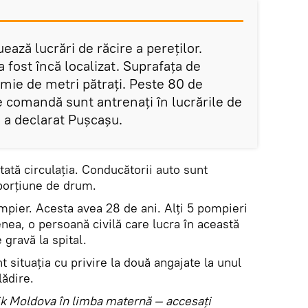
ază lucrări de răcire a pereţilor.
a fost încă localizat. Suprafaţa de
mie de metri pătraţi. Peste 80 de
e comandă sunt antrenaţi în lucrările de
, a declarat Puşcaşu.
tată circulaţia. Conducătorii auto sunt
 porţiune de drum.
mpier. Acesta avea 28 de ani. Alţi 5 pompieri
enea, o persoană civilă care lucra în această
e gravă la spital.
t situaţia cu privire la două angajate la unul
lădire.
utnik Moldova în limba maternă — accesaţi