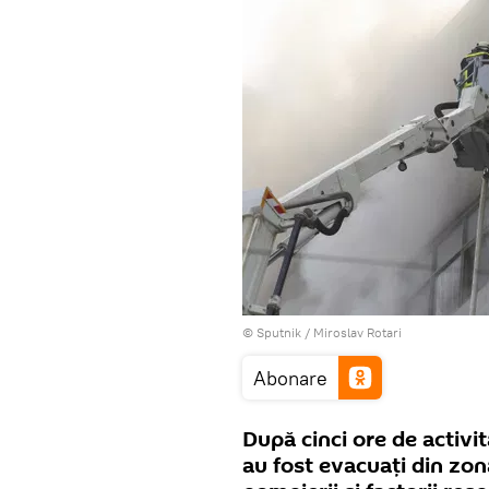
© Sputnik / Miroslav Rotari
Abonare
După cinci ore de activi
au fost evacuaţi din zon