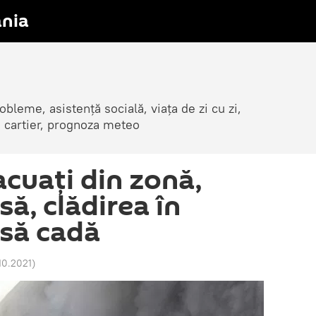
nia
obleme, asistență socială, viața de zi cu zi,
in cartier, prognoza meteo
cuaţi din zonă,
să, clădirea în
 să cadă
.10.2021
)