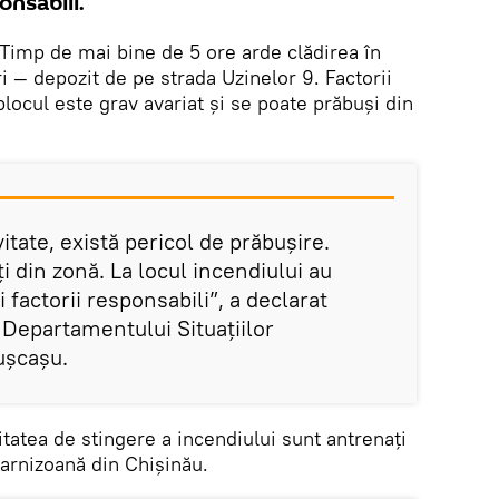
onsabili.
Timp de mai bine de 5 ore arde clădirea în
 — depozit de pe strada Uzinelor 9. Factorii
blocul este grav avariat şi se poate prăbuşi din
itate, există pericol de prăbuşire.
 din zonă. La locul incendiului au
 factorii responsabili”, a declarat
 Departamentului Situaţiilor
uşcaşu.
vitatea de stingere a incendiului sunt antrenaţi
garnizoană din Chişinău.