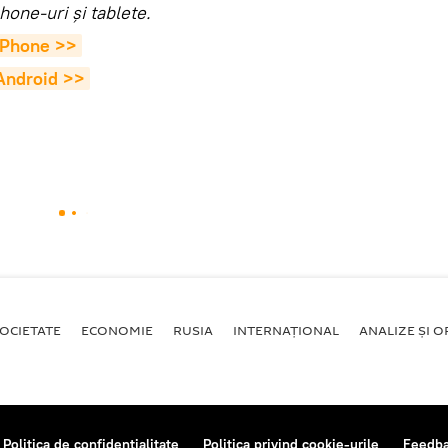
hone-uri şi tablete.
 iPhone >>
 Android >>
OCIETATE
ECONOMIE
RUSIA
INTERNAŢIONAL
ANALIZE ȘI OP
Politica de confidențialitate
Politica privind cookie-urile
Feedb