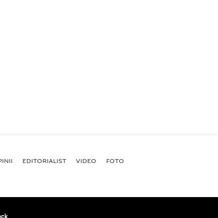
INII
EDITORIALIST
VIDEO
FOTO
ack