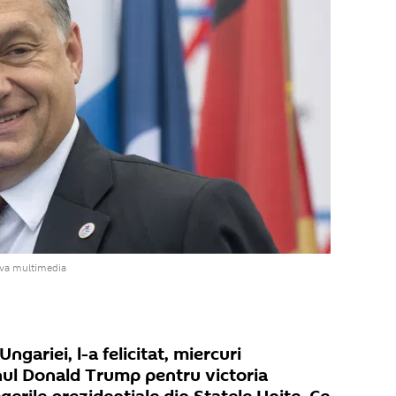
iva multimedia
ngariei, l-a felicitat, miercuri
nul Donald Trump pentru victoria