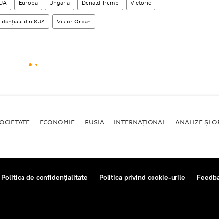
UA
Europa
Ungaria
Donald Trump
Victorie
zidențiale din SUA
Viktor Orban
OCIETATE
ECONOMIE
RUSIA
INTERNAŢIONAL
ANALIZE ȘI OP
Politica de confidențialitate
Politica privind cookie-urile
Feedb