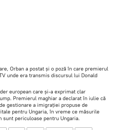
tare, Orban a postat și o poză în care premierul
 TV unde era transmis discursul lui Donald
ider european care şi-a exprimat clar
rump. Premierul maghiar a declarat în iulie că
e de gestionare a imigraţiei propuse de
vitale pentru Ungaria, în vreme ce măsurile
on sunt periculoase pentru Ungaria.