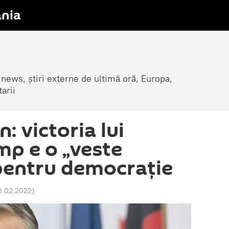
nia
 news, știri externe de ultimă oră, Europa,
arii
: victoria lui
p e o „veste
pentru democraţie
0.02.2022
)