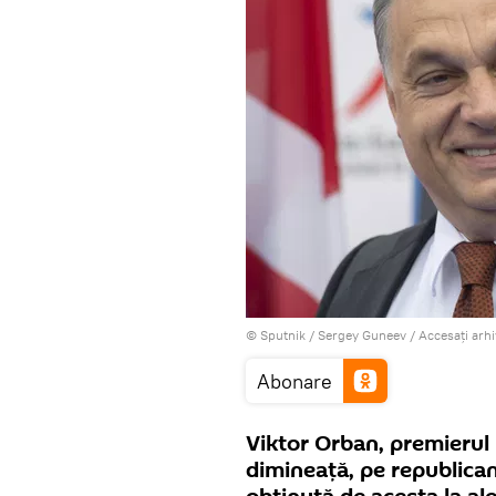
© Sputnik / Sergey Guneev
/
Accesați arh
Abonare
Viktor Orban, premierul U
dimineaţă, pe republica