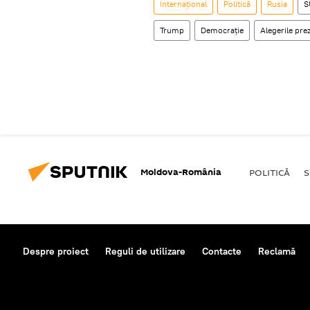
Internaţional
Politică
Rusia
S
Trump
Democrație
Alegerile pre
Moldova-România
POLITICĂ
S
Despre proiect
Reguli de utilizare
Contacte
Reclamă