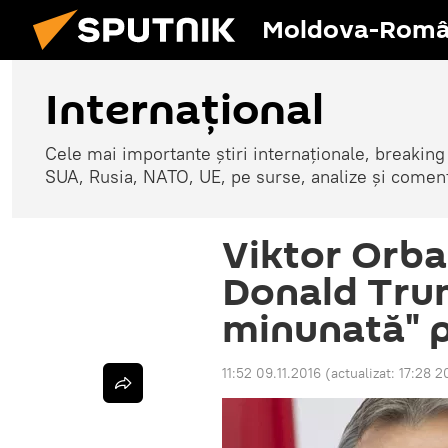
Moldova-Româ
Internaţional
Cele mai importante știri internaționale, breaking
SUA, Rusia, NATO, UE, pe surse, analize și coment
Viktor Orban
Donald Trum
minunată" 
11:52 09.11.2016
(actualizat:
17:28 2