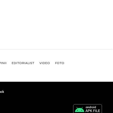
INII
EDITORIALIST
VIDEO
FOTO
ack