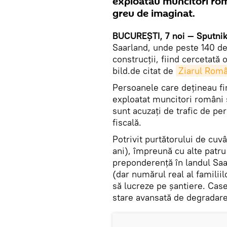
exploatau muncitori român
greu de imaginat.
BUCUREȘTI, 7 noi — Sputnik
Saarland, unde peste 140 de 
construcții, fiind cercetată
bild.de citat de
Ziarul Rom
Persoanele care dețineau fi
exploatat muncitori români 
sunt acuzați de trafic de pe
fiscală.
Potrivit purtătorului de cuvân
ani), împreună cu alte patr
preponderență în landul Saar
(dar numărul real al familiilo
să lucreze pe șantiere. Casel
stare avansată de degradare