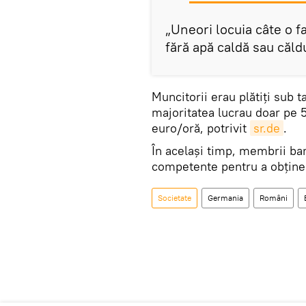
„Uneori locuia câte o f
fără apă caldă sau căld
Muncitorii erau plătiți sub t
majoritatea lucrau doar pe 5 
euro/oră, potrivit
sr.de
.
În același timp, membrii ban
competente pentru a obține 
Societate
Germania
Români