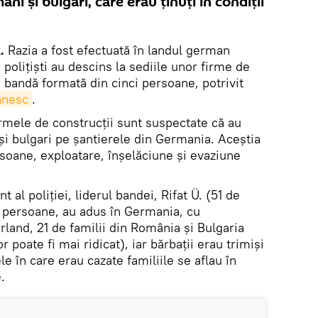
i și bulgari, care erau ținuți în condiții
.
Razia a fost efectuată în landul german
polițiști au descins la sediile unor firme de
 o bandă formată din cinci persoane, potrivit
ânesc
.
rmele de construcții sunt suspectate că au
și bulgari pe șantierele din Germania. Aceștia
rsoane, exploatare, înșelăciune și evaziune
t al poliției, liderul bandei, Rifat Ü. (51 de
u persoane, au adus în Germania, cu
land, 21 de familii din România și Bulgaria
r poate fi mai ridicat), iar bărbații erau trimiși
e în care erau cazate familiile se aflau în
.