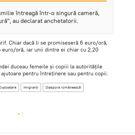
amilie întreagă într-o singură cameră,
ură", au declarat anchetatorii.
arif. Chiar dacă li se promiseseră 6 euro/oră,
euro/oră, iar unii dintre ei chiar cu 2,20
dei duceau femeile și copiii la autoritățile
ajutoare pentru întreținere sau pentru copii.
Exploatare
Imigranți
Diaspora românească