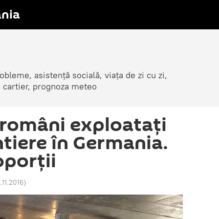
nia
obleme, asistență socială, viața de zi cu zi,
in cartier, prognoza meteo
 români exploatați
ntiere în Germania.
oporții
.11.2016
)