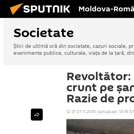
Moldova-Româ
Societate
Știri de ultimă oră din societate, cazuri sociale, pr
evenimente publice, culturale, viața de la țară, d
Revoltător:
crunt pe șa
Razie de pr
12:31 07.11.2016
(actualizat:
13:19 07