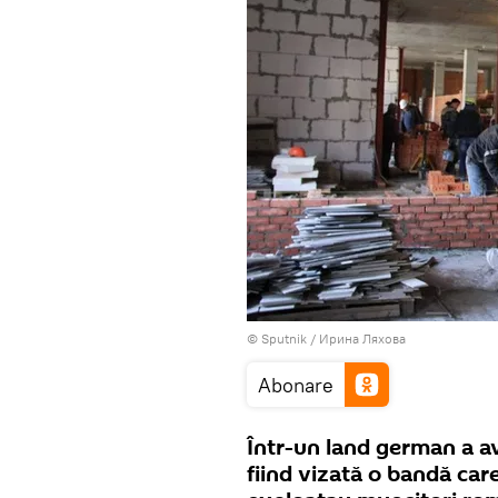
© Sputnik / Ирина Ляхова
Abonare
Într-un land german a avu
fiind vizată o bandă car