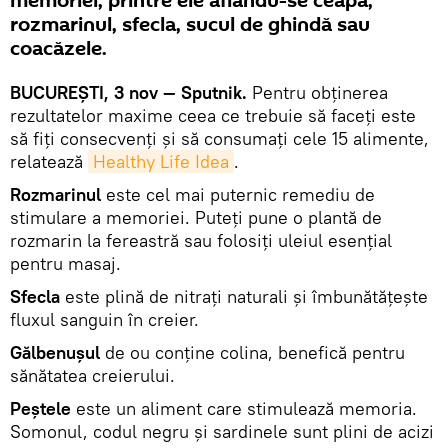
memoriei, printre ele aflându-se ceapa,
rozmarinul, sfecla, sucul de ghindă sau
coacăzele.
BUCUREŞTI, 3 nov — Sputnik.
Pentru obținerea
rezultatelor maxime ceea ce trebuie să faceți este
să fiți consecvenți și să consumați cele 15 alimente,
relatează
Healthy Life Idea
.
Rozmarinul
este cel mai puternic remediu de
stimulare a memoriei. Puteţi pune o plantă de
rozmarin la fereastră sau folosiţi uleiul esenţial
pentru masaj.
Sfecla
este plină de nitraţi naturali şi îmbunătăţeşte
fluxul sanguin în creier.
Gălbenuşul
de ou conţine colina, benefică pentru
sănătatea creierului.
Peştele
este un aliment care stimulează memoria.
Somonul, codul negru şi sardinele sunt plini de acizi