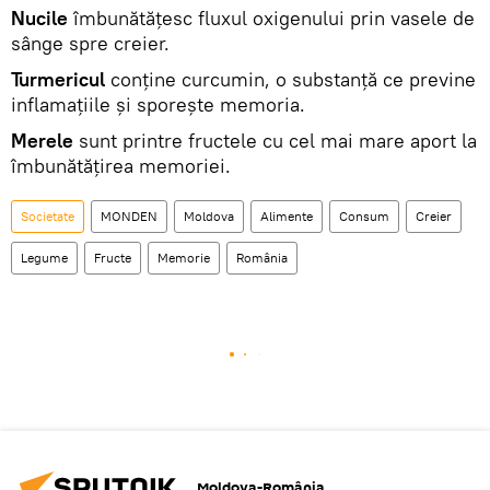
Nucile
îmbunătăţesc fluxul oxigenului prin vasele de
sânge spre creier.
Turmericul
conține curcumin, o substanţă ce previne
inflamaţiile şi sporeşte memoria.
Merele
sunt printre fructele cu cel mai mare aport la
îmbunătăţirea memoriei.
Societate
MONDEN
Moldova
Alimente
Consum
Creier
Legume
Fructe
Memorie
România
Moldova-România