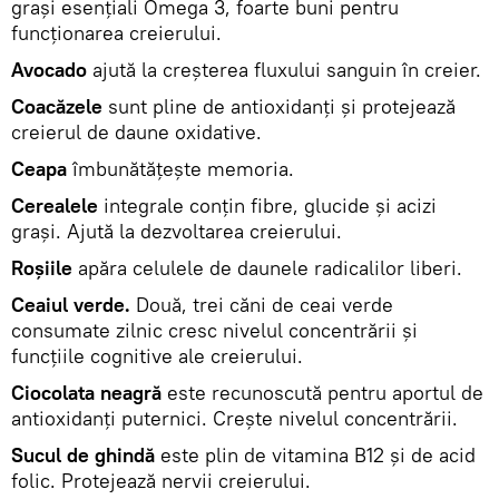
graşi esenţiali Omega 3, foarte buni pentru
funcţionarea creierului.
Avocado
ajută la creşterea fluxului sanguin în creier.
Coacăzele
sunt pline de antioxidanţi şi protejează
creierul de daune oxidative.
Ceapa
îmbunătăţeşte memoria.
Cerealele
integrale conţin fibre, glucide şi acizi
graşi. Ajută la dezvoltarea creierului.
Roşiile
apăra celulele de daunele radicalilor liberi.
Ceaiul verde.
Două, trei căni de ceai verde
consumate zilnic cresc nivelul concentrării şi
funcţiile cognitive ale creierului.
Ciocolata neagră
este recunoscută pentru aportul de
antioxidanţi puternici. Creşte nivelul concentrării.
Sucul de ghindă
este plin de vitamina B12 şi de acid
folic. Protejează nervii creierului.