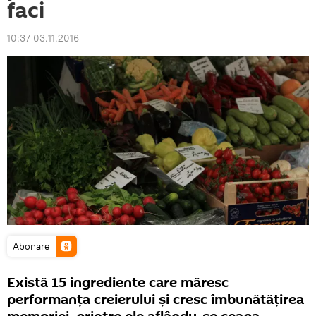
faci
10:37 03.11.2016
Abonare
Există 15 ingrediente care măresc
performanța creierului şi cresc îmbunătățirea