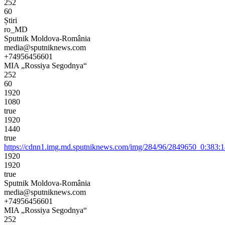
252
60
Știri
ro_MD
Sputnik Moldova-România
media@sputniknews.com
+74956456601
MIA „Rossiya Segodnya“
252
60
1920
1080
true
1920
1440
true
https://cdnn1.img.md.sputniknews.com/img/284/96/2849650_0:38
1920
1920
true
Sputnik Moldova-România
media@sputniknews.com
+74956456601
MIA „Rossiya Segodnya“
252