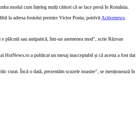
himba modul cum înțeleg mulți cititori că se face presă în România.
bil la adresa fostului premier Victor Ponta, potrivit
Activenews
.
i e plăcută sau antipatică, într-un asemenea mod", scrie Răzvan
k al HotNews.ro a publicat un mesaj inacceptabil și că acesta a fost dat
ublic curat. Încă o dată, prezentăm scuzele noastre", se menționează în