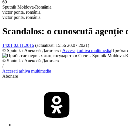
60
Sputnik Moldova-România
victor ponta, românia
victor ponta, românia
Scandalos: o cunoscută agenție d
14:01 02.11.2016
(actualizat:
15:56 20.07.2021
)
© Sputnik / Алексей Даничев
/
Accesați arhiva multimedia
Прибыти
© Sputnik / Алексей Даничев
/
Accesați arhiva multimedia
Abonare