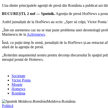
Una dintre principalele agenții de presă din România a publicat azi dim
BUCUREȘTI, 2 nof — Sputnik.
Agenția de presă HotNews a postat d
Astfel jurnaliștii de la HotNews au scris: „Sper să crăpi, Victor Ponta.
„Într-un asemenea caz nu se mai pune problema unei deontologii profes
Marinescu de la
Activenews
.
Însă, cu puțin timp în urmă, jurnaliștii de la HotNews și-au retractat a
afară de la agenția de presă.
„Reiterăm ataşamentul nostru pentru decența discursului în spaţiul publ
mesajul postat de Hotnews.
Societate
Victor Ponta
Moarte
Hotnews
România
Moldova-România
Politică