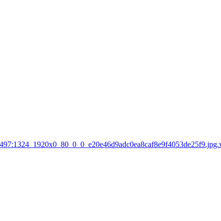
3:1497:1324_1920x0_80_0_0_e20e46d9adc0ea8caf8e9f4053de25f9.jpg