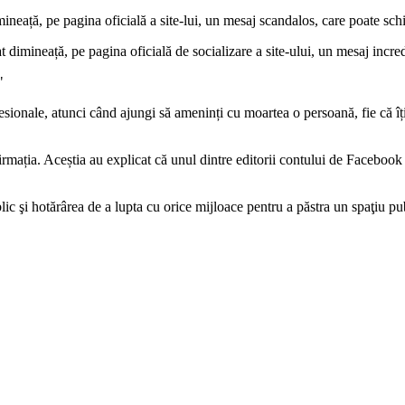
ineață, pe pagina oficială a site-lui, un mesaj scandalos, care poate sc
imineață, pe pagina oficială de socializare a site-ului, un mesaj incredi
"
ionale, atunci când ajungi să ameninți cu moartea o persoană, fie că îț
firmația. Aceștia au explicat că unul dintre editorii contului de Faceboo
ic şi hotărârea de a lupta cu orice mijloace pentru a păstra un spaţiu p