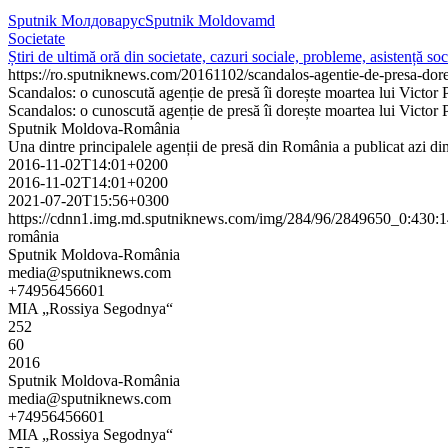
Sputnik Молдова
рус
Sputnik Moldova
md
Societate
Știri de ultimă oră din societate, cazuri sociale, probleme, asistență soc
https://ro.sputniknews.com/20161102/scandalos-agentie-de-presa-dor
Scandalos: o cunoscută agenție de presă îi dorește moartea lui Victor 
Scandalos: o cunoscută agenție de presă îi dorește moartea lui Victor 
Sputnik Moldova-România
Una dintre principalele agenții de presă din România a publicat azi 
2016-11-02T14:01+0200
2016-11-02T14:01+0200
2021-07-20T15:56+0300
https://cdnn1.img.md.sputniknews.com/img/284/96/2849650_0:43
românia
Sputnik Moldova-România
media@sputniknews.com
+74956456601
MIA „Rossiya Segodnya“
252
60
2016
Sputnik Moldova-România
media@sputniknews.com
+74956456601
MIA „Rossiya Segodnya“