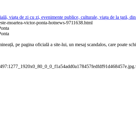
ială, viața de zi cu zi, evenimente publice, culturale, viața de la țară, d
este-moartea-victor-ponta-hotnews-9711638.html
Ponta
Ponta
dimineață, pe pagina oficială a site-lui, un mesaj scandalos, care poat
0:1497:1277_1920x0_80_0_0_f1a54add0a178457fedfdf91d468457e.jpg