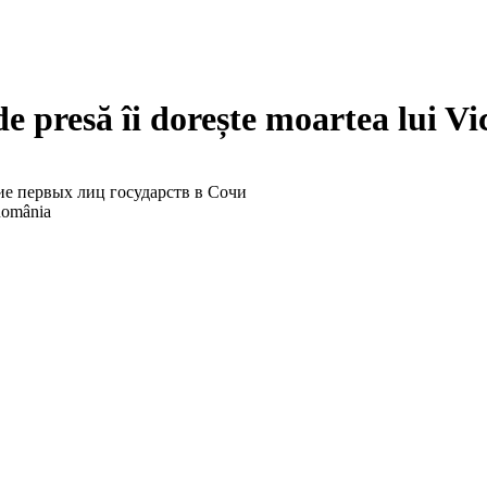
e presă îi dorește moartea lui Vi
е первых лиц государств в Сочи