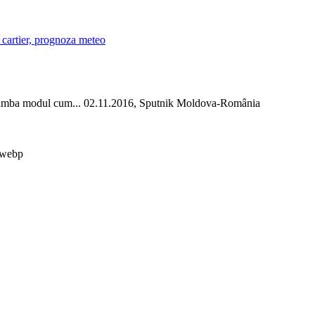
in cartier, prognoza meteo
e schimba modul cum... 02.11.2016, Sputnik Moldova-România
.webp