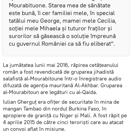
Mourabituone. Starea mea de sănătate
este bună, îi cer familiei mele, în special
tatălui meu George, mamei mele Cecilia,
soţiei mele Mihaela şi tuturor fraţilor şi
surorilor să găsească o soluţie împreună
cu guvernul României ca să fiu eliberat".
La jumătatea lunii mai 2016, răpirea cetăţeanului
român a fost revendicată de gruparea jihadistă
salafistă al-Mourabitoune într-o înregistrare audio
difuzată de agenția mauritană Al-Akhbar. Gruparea
al-Mourabitoun are legături cu al-Qaida.
Iulian Gherguţ era ofițer de securitate în mina de
mangan Tambao din nordul Burkina Faso, în
apropiere de graniță cu Niger și Mali. A fost răpit pe
4 aprilie 2015 de către cinci terorişti care au atacat
un convoi aflat în misiune.