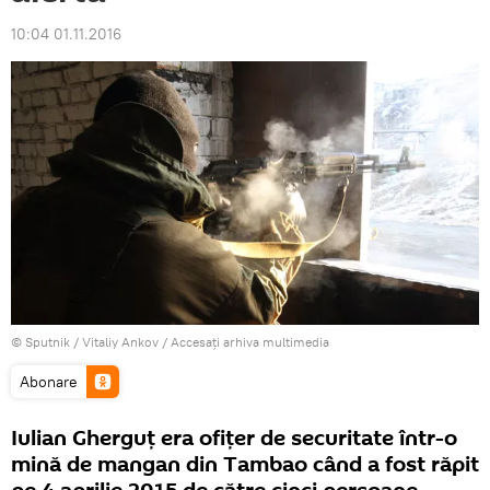
10:04 01.11.2016
© Sputnik / Vitaliy Ankov
/
Accesați arhiva multimedia
Abonare
Iulian Gherguţ era ofiţer de securitate într-o
mină de mangan din Tambao când a fost răpit