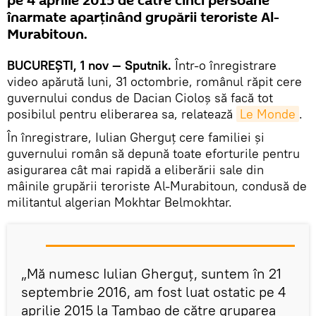
pe 4 aprilie 2015 de către cinci persoane
înarmate aparţinând grupării teroriste Al-
Murabitoun.
BUCUREŞTI, 1 nov — Sputnik.
Într-o înregistrare
video apărută luni, 31 octombrie, românul răpit cere
guvernului condus de Dacian Cioloş să facă tot
posibilul pentru eliberarea sa, relatează
Le Monde
.
În înregistrare, Iulian Gherguţ cere familiei şi
guvernului român să depună toate eforturile pentru
asigurarea cât mai rapidă a eliberării sale din
mâinile grupării teroriste Al-Murabitoun, condusă de
militantul algerian Mokhtar Belmokhtar.
„Mă numesc Iulian Gherguţ, suntem în 21
septembrie 2016, am fost luat ostatic pe 4
aprilie 2015 la Tambao de către gruparea