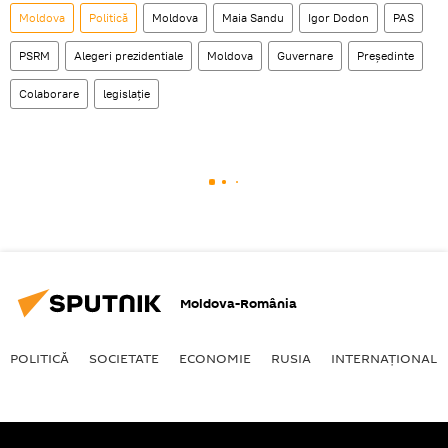
Moldova
Politică
Moldova
Maia Sandu
Igor Dodon
PAS
PSRM
Alegeri prezidentiale
Moldova
Guvernare
Președinte
Colaborare
legislație
Moldova-România
POLITICĂ
SOCIETATE
ECONOMIE
RUSIA
INTERNAŢIONAL