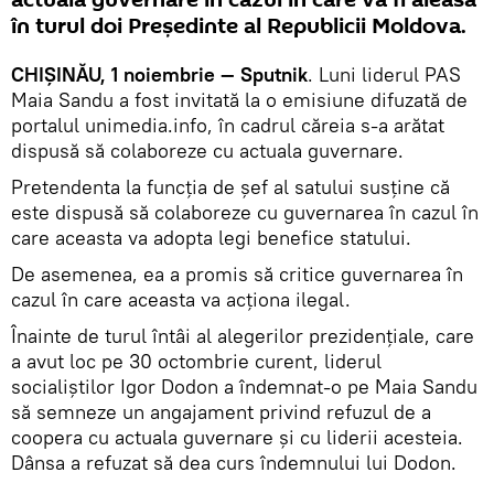
actuala guvernare în cazul în care va fi aleasă
în turul doi Președinte al Republicii Moldova.
CHIȘINĂU, 1 noiembrie — Sputnik
. Luni liderul PAS
Maia Sandu a fost invitată la o emisiune difuzată de
portalul unimedia.info, în cadrul căreia s-a arătat
dispusă să colaboreze cu actuala guvernare.
Pretendenta la funcția de șef al satului susține că
este dispusă să colaboreze cu guvernarea în cazul în
care aceasta va adopta legi benefice statului.
De asemenea, ea a promis să critice guvernarea în
cazul în care aceasta va acționa ilegal.
Înainte de turul întâi al alegerilor prezidențiale, care
a avut loc pe 30 octombrie curent, liderul
socialiștilor Igor Dodon a îndemnat-o pe Maia Sandu
să semneze un angajament privind refuzul de a
coopera cu actuala guvernare și cu liderii acesteia.
Dânsa a refuzat să dea curs îndemnului lui Dodon.