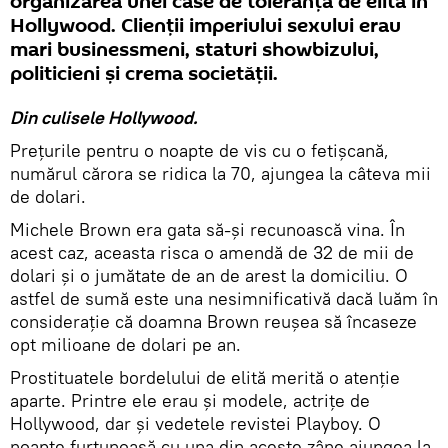
organizarea unei case de toleranță de elită în
Hollywood. Clienții imperiului sexului erau
mari businessmeni, staturi showbizului,
politicieni și crema societății.
Din culisele Hollywood.
Prețurile pentru o noapte de vis cu o fetișcană,
numărul cărora se ridica la 70, ajungea la câteva mii
de dolari.
Michele Brown era gata să-și recunoască vina. În
acest caz, aceasta risca o amendă de 32 de mii de
dolari și o jumătate de an de arest la domiciliu. O
astfel de sumă este una nesimnificativă dacă luăm în
considerație că doamna Brown reușea să încaseze
opt milioane de dolari pe an.
Prostituatele bordelului de elită merită o atenție
aparte. Printre ele erau și modele, actrițe de
Hollywood, dar și vedetele revistei Playboy. O
noapte furtunoasă cu una din aceste zâne ajungea la