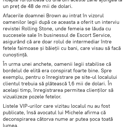
un preț de 48 de mii de dolari.
Afacerile doamnei Brown au intrat în vizorul
oamenilor legii după ce aceasta a oferit un interviu
revistei Rolling Stone, unde femeia se lăuda cu
succesele sale în businessul de Escort Service,
asigurând că are doar rolul de intermediar între
fetele faimoase și băieții cu bani, care visau să facă
cunoștință.
În urma unei anchete, oamenii legii stabilise că
bordelul de elită era conspirat foarte bine. Spre
exemplu, pentru o înregistrare pe site-ul localului
clientul trebuia să plătească 1,6 mii de dolari. În
același timp, înregistrarea permitea clienților să
vizualizeze pozele fetelor.
Listele VIP-urilor care vizitau localul nu au fost
publicate, însă avocatul lui Michele afirma că
deconspirarea câtorva nume ar putea șoca toată
lumea.