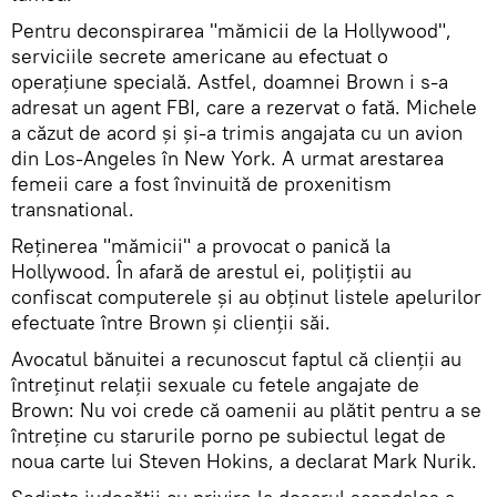
Pentru deconspirarea "mămicii de la Hollywood",
serviciile secrete americane au efectuat o
operațiune specială. Astfel, doamnei Brown i s-a
adresat un agent FBI, care a rezervat o fată. Michele
a căzut de acord și și-a trimis angajata cu un avion
din Los-Angeles în New York. A urmat arestarea
femeii care a fost învinuită de proxenitism
transnational.
Reținerea "mămicii" a provocat o panică la
Hollywood. În afară de arestul ei, polițiștii au
confiscat computerele și au obținut listele apelurilor
efectuate între Brown și clienții săi.
Avocatul bănuitei a recunoscut faptul că clienții au
întreținut relații sexuale cu fetele angajate de
Brown: Nu voi crede că oamenii au plătit pentru a se
întreține cu starurile porno pe subiectul legat de
noua carte lui Steven Hokins, a declarat Mark Nurik.