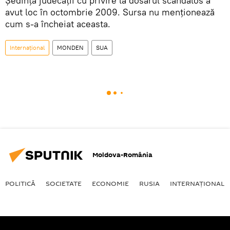
Ședința judecății cu privire la dosarul scandalos a
avut loc în octombrie 2009. Sursa nu menţionează
cum s-a încheiat aceasta.
Internaţional
MONDEN
SUA
Moldova-România
POLITICĂ
SOCIETATE
ECONOMIE
RUSIA
INTERNAŢIONAL