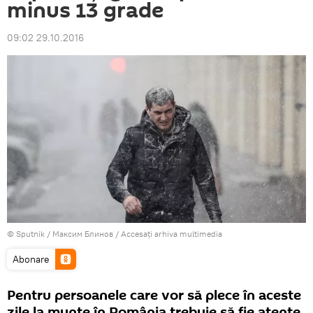
minus 13 grade
09:02 29.10.2016
© Sputnik / Максим Блинов
/
Accesați arhiva multimedia
Abonare
Pentru persoanele care vor să plece în aceste
zile la munte în România trebuie să fie atente