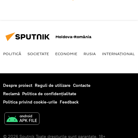
Moldova-România
POLITICĂ
SOCIETATE
ECONOMIE
RUSIA
INTERNAŢIONAL
Despre proiect
Reguli de utilizare
Contacte
Reclamă
Politica de confidențialitate
Politica privind cookie-urile
Feedback
© 2026 Sputnik Toate drepturile sunt garantate. 18+