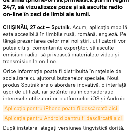
de smartphone-uri să primească știri în regim
24/7, să vizualizeze poze și să asculte radio
on-line în zeci de limbi ale lumii.
CHIȘINĂU, 27 oct — Sputnik.
Acum, aplicația mobilă
este accesibilă în limbile rusă, română, engleză. Pe
lângă prezentarea celor mai noi știri, utilizatorii vor
putea citi și comentariile experților, să asculte
emisiuni radio, să privească materialele video și
transmisiunile on-line.
Orice informație poate fi distribuită în rețelele de
socializare cu ajutorul butoanelor speciale. Noul
produs Sputnik are o abordare inovativă, o interfață
ușor de utilizat, iar setările iau în considerație
interesele utilizatorilor platformelor iOS și Android.
Aplicația pentru iPhone poate fi descărcată aici
Aplicația pentru Android pentru fi descărcată aici
După instalare, alegeți versiunea lingvistică dorită.