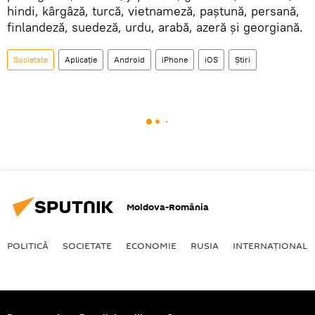
hindi, kârgâză, turcă, vietnameză, paștună, persană,
finlandeză, suedeză, urdu, arabă, azeră și georgiană.
Societate
Aplicație
Android
iPhone
iOS
Știri
Moldova-România
POLITICĂ
SOCIETATE
ECONOMIE
RUSIA
INTERNAŢIONAL