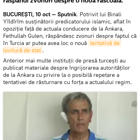
răspândi zvonuri despre o nouă răscoală.
BUCUREȘTI, 10 oct — Sputnik
. Potrivit lui Binali
Yîldîrîm susținătorii predicatorului islamic, aflat în
opoziție față de actuala conducere de la Ankara,
Fethullah Gulen, răspândesc zvonuri despre faptul că
în Turcia ar putea avea loc o nouă
tentativă de 
lovitură de stat
.
Anterior mai multe instituții de presă turcești au
publicat materiale despre îngrijorarea autorităților
de la Ankara cu privire la o posibilă repetare a
tentativei de răsturnare cu forța a actualului regim.