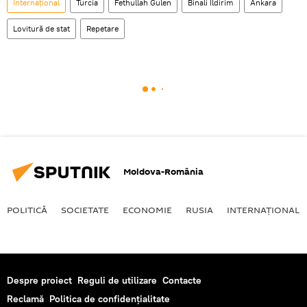
Internaţional
Turcia
Fethullah Gulen
Binali Ildirim
Ankara
Lovitură de stat
Repetare
Moldova-România
POLITICĂ
SOCIETATE
ECONOMIE
RUSIA
INTERNAŢIONAL
Despre proiect
Reguli de utilizare
Contacte
Reclamă
Politica de confidențialitate