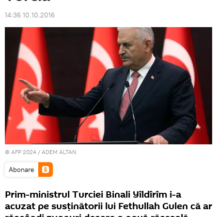
14:36 10.10.2016
© AFP 2024 / ADEM ALTAN
Abonare
Prim-ministrul Turciei Binali Yîldîrîm i-a
acuzat pe susținătorii lui Fethullah Gulen că ar