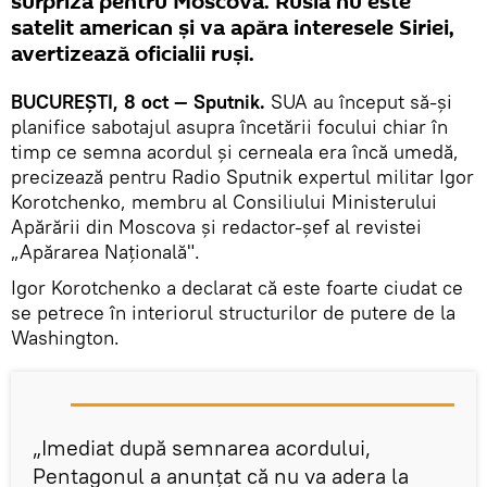
surpriză pentru Moscova. Rusia nu este
satelit american şi va apăra interesele Siriei,
avertizează oficialii ruşi.
BUCUREŞTI, 8 oct — Sputnik.
SUA au început să-şi
planifice sabotajul asupra încetării focului chiar în
timp ce semna acordul şi cerneala era încă umedă,
precizează pentru Radio Sputnik expertul militar Igor
Korotchenko, membru al Consiliului Ministerului
Apărării din Moscova şi redactor-şef al revistei
„Apărarea Naţională".
Igor Korotchenko a declarat că este foarte ciudat ce
se petrece în interiorul structurilor de putere de la
Washington.
„Imediat după semnarea acordului,
Pentagonul a anunțat că nu va adera la