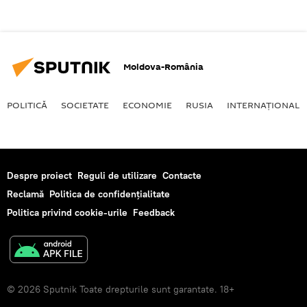
Moldova-România
POLITICĂ
SOCIETATE
ECONOMIE
RUSIA
INTERNAŢIONAL
Despre proiect
Reguli de utilizare
Contacte
Reclamă
Politica de confidențialitate
Politica privind cookie-urile
Feedback
© 2026 Sputnik Toate drepturile sunt garantate. 18+