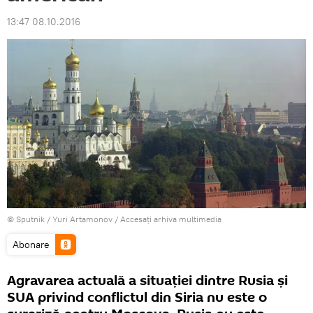
13:47 08.10.2016
© Sputnik / Yuri Artamonov
/
Accesați arhiva multimedia
Abonare
Agravarea actuală a situaţiei dintre Rusia și
SUA privind conflictul din Siria nu este o