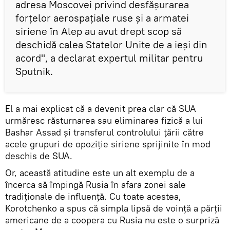
adresa Moscovei privind desfăşurarea
forțelor aerospațiale ruse și a armatei
siriene în Alep au avut drept scop să
deschidă calea Statelor Unite de a ieși din
acord", a declarat expertul militar pentru
Sputnik.
El a mai explicat că a devenit prea clar că SUA
urmăresc răsturnarea sau eliminarea fizică a lui
Bashar Assad și transferul controlului țării către
acele grupuri de opoziție siriene sprijinite în mod
deschis de SUA.
Or, această atitudine este un alt exemplu de a
încerca să împingă Rusia în afara zonei sale
tradiţionale de influenţă. Cu toate acestea,
Korotchenko a spus că simpla lipsă de voință a părții
americane de a coopera cu Rusia nu este o surpriză