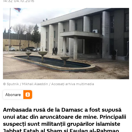
14:32 04.10.2016
© Sputnik / Mikhail Alaeddin
/
Accesați arhiva multimedia
Abonare
Ambasada rusă de la Damasc a fost supusă
unui atac din aruncătoare de mine. Principalii
suspecți sunt militanții grupărilor islamiste
Jabhat Fatah al Sham și Faylaq al-Rahman,