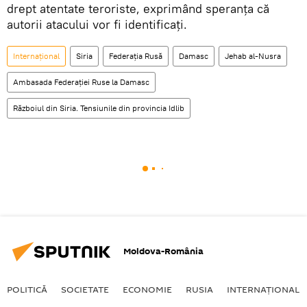
drept atentate teroriste, exprimând speranța că
autorii atacului vor fi identificați.
Internaţional
Siria
Federația Rusă
Damasc
Jehab al-Nusra
Ambasada Federației Ruse la Damasc
Războiul din Siria. Tensiunile din provincia Idlib
Moldova-România
POLITICĂ
SOCIETATE
ECONOMIE
RUSIA
INTERNAŢIONAL