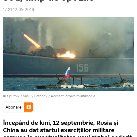
17:21 12.09.2016
© Sputnik / Vasiliy Batanov
/
Accesați arhiva multimedia
Abonare
Începând de luni, 12 septembrie, Rusia şi
China au dat startul exerciţiilor militare