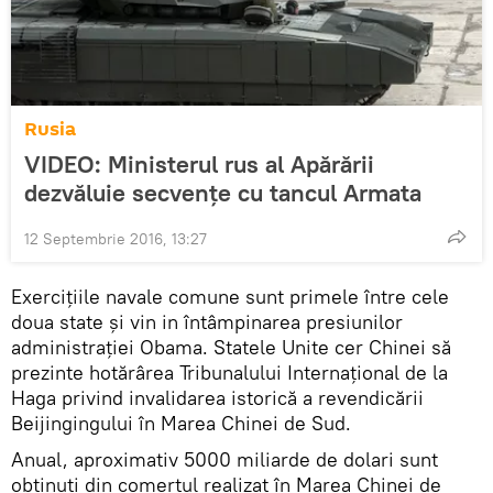
Rusia
VIDEO: Ministerul rus al Apărării
dezvăluie secvențe cu tancul Armata
12 Septembrie 2016, 13:27
Exerciţiile navale comune sunt primele între cele
doua state şi vin in întâmpinarea presiunilor
administrației Obama. Statele Unite cer Chinei să
prezinte hotărârea Tribunalului Internaţional de la
Haga privind invalidarea istorică a revendicării
Beijingingului în Marea Chinei de Sud.
Anual, aproximativ 5000 miliarde de dolari sunt
obţinuţi din comerțul realizat în Marea Chinei de