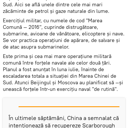
Sud. Aici se află unele dintre cele mai mari
zăcăminte de petrol şi gaze naturale din lume.
Exercițiul militar, cu numele de cod "Marea
Comună — 2016", cuprinde distrugătoare,
submarine, avioane de vânătoare, elicoptere și nave.
Se vor practica operațiuni de apărare, de salvare și
de atac asupra submarinelor.
Este prima şi cea mai mare operațiune militară
comună între forțele navale ale celor două țări.
Planul a fost anunţat în luna iulie, înainte de
escaladarea totala a situației din Marea Chinei de
Sud. Atunci Beijingul și Moscova au planificat să —și
unească forțele într-un exercițiu naval "de rutină".
În ultimele săptămâni, China a semnalat că
intenționează să recupereze Scarborough