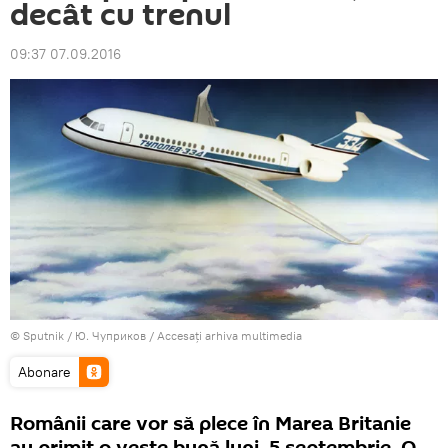
decât cu trenul
09:37 07.09.2016
© Sputnik / Ю. Чуприков
/
Accesați arhiva multimedia
Abonare
Românii care vor să plece în Marea Britanie