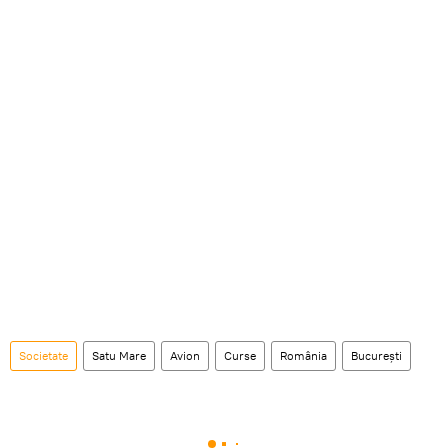
Societate
Satu Mare
Avion
Curse
România
București