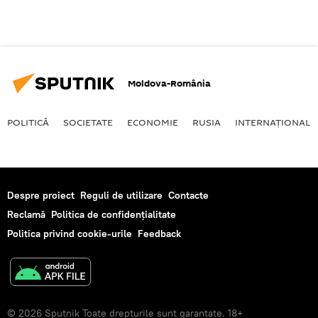
Moldova-România
POLITICĂ
SOCIETATE
ECONOMIE
RUSIA
INTERNAŢIONAL
Despre proiect
Reguli de utilizare
Contacte
Reclamă
Politica de confidențialitate
Politica privind cookie-urile
Feedback
© 2026 Sputnik Toate drepturile sunt garantate. 18+