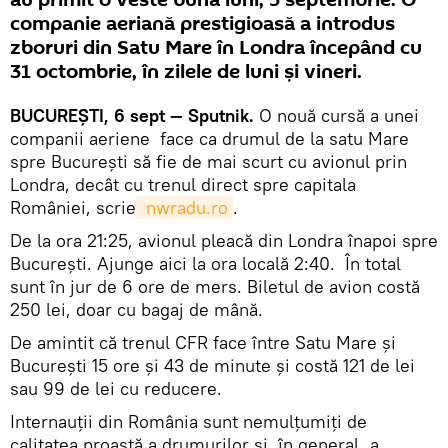
au primit o veste bună luni, 5 septembrie. O
companie aeriană prestigioasă a introdus
zboruri din Satu Mare în Londra începând cu
31 octombrie, în zilele de luni și vineri.
BUCUREŞTI, 6 sept — Sputnik.
O nouă cursă a unei
companii aeriene face ca drumul de la satu Mare
spre București să fie de mai scurt cu avionul prin
Londra, decât cu trenul direct spre capitala
României, scrie
 nwradu.ro
.
De la ora 21:25, avionul pleacă din Londra înapoi spre
București. Ajunge aici la ora locală 2:40. În total
sunt în jur de 6 ore de mers. Biletul de avion costă
250 lei, doar cu bagaj de mână.
De amintit că trenul CFR face între Satu Mare şi
Bucureşti 15 ore şi 43 de minute şi costă 121 de lei
sau 99 de lei cu reducere.
Internauții din România sunt nemulțumiți de
calitatea proastă a drumurilor și, în general, a