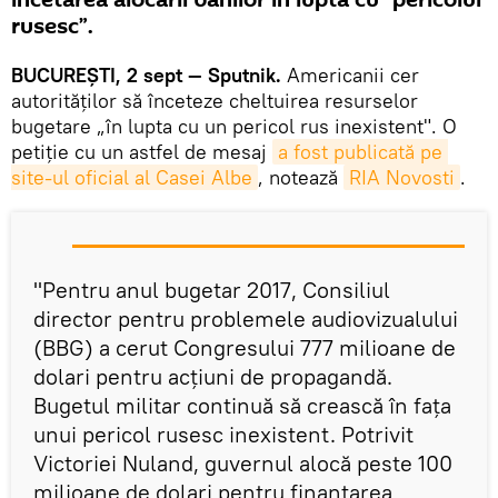
încetarea alocării banilor în lupta cu “pericolul
rusesc”.
BUCUREȘTI, 2 sept — Sputnik.
Americanii cer
autorităților să înceteze cheltuirea resurselor
bugetare „în lupta cu un pericol rus inexistent". O
petiție cu un astfel de mesaj
a fost publicată pe 
site-ul oficial al Casei Albe
, notează
RIA Novosti
.
"Pentru anul bugetar 2017, Consiliul
director pentru problemele audiovizualului
(BBG) a cerut Congresului 777 milioane de
dolari pentru acțiuni de propagandă.
Bugetul militar continuă să crească în fața
unui pericol rusesc inexistent. Potrivit
Victoriei Nuland, guvernul alocă peste 100
milioane de dolari pentru finanțarea