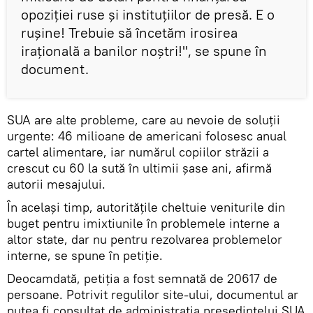
opoziției ruse și instituțiilor de presă. E o
rușine! Trebuie să încetăm irosirea
irațională a banilor noștri!", se spune în
document.
SUA are alte probleme, care au nevoie de soluții
urgente: 46 milioane de americani folosesc anual
cartel alimentare, iar numărul copiilor străzii a
crescut cu 60 la sută în ultimii șase ani, afirmă
autorii mesajului.
În același timp, autoritățile cheltuie veniturile din
buget pentru imixtiunile în problemele interne a
altor state, dar nu pentru rezolvarea problemelor
interne, se spune în petiție.
Deocamdată, petiția a fost semnată de 20617 de
persoane. Potrivit regulilor site-ului, documentul ar
putea fi consultat de administrația președintelui SUA