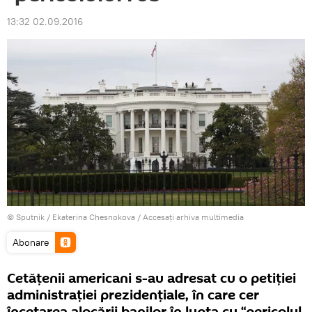
13:32 02.09.2016
© Sputnik / Ekaterina Chesnokova
/
Accesați arhiva multimedia
Abonare
Cetățenii americani s-au adresat cu o petiției
administrației prezidențiale, în care cer