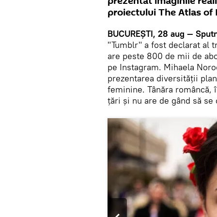
prezentat imaginile real
proiectului The Atlas of
BUCUREŞTI, 28 aug — Sputn
"Tumblr" a fost declarat al t
are peste 800 de mii de abo
pe Instagram. Mihaela Noroc 
prezentarea diversității pla
feminine. Tânăra româncă, în
țări și nu are de gând să se 