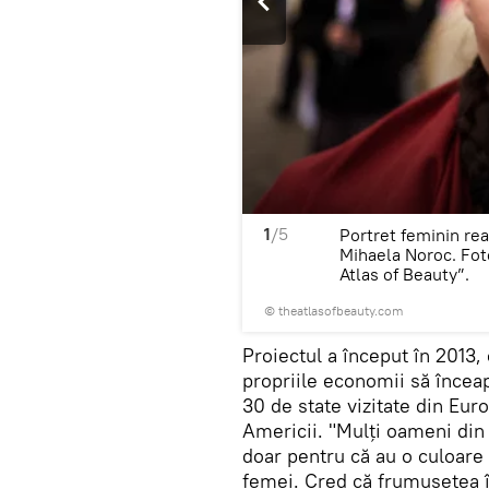
1
/5
a, de fotografa româncă
Portret feminin re
în proiectul fotografic ”The
Mihaela Noroc. Foto
Atlas of Beauty”.
© theatlasofbeauty.com
Proiectul a început în 2013,
propriile economii să înceapă
30 de state vizitate din Eur
Americii. "Mulți oameni din
doar pentru că au o culoare 
femei. Cred că frumusețea î