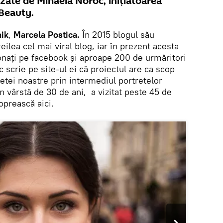
izate de Mihaela Noroc, inițiatoarea
 Beauty.
ik
,
Marcela Postica.
În 2015 blogul său
reilea cel mai viral blog, iar în prezent acesta
nați pe facebook și aproape 200 de urmăritori
scrie pe site-ul ei că proiectul are ca scop
netei noastre prin intermediul portretelor
 vârstă de 30 de ani, a vizitat peste 45 de
oprească aici.