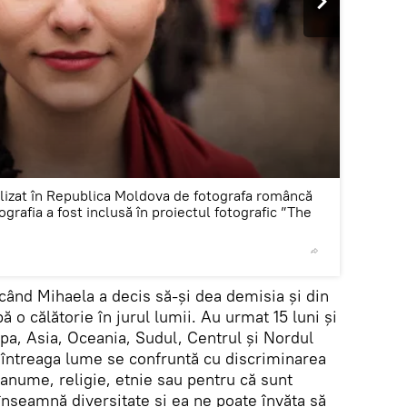
2
/5
alizat în Republica Moldova de fotografa româncă
grafia a fost inclusă în proiectul fotografic ”The
© theatla
 când Mihaela a decis să-și dea demisia și din
 o călătorie în jurul lumii. Au urmat 15 luni și
opa, Asia, Oceania, Sudul, Centrul și Nordul
 întreaga lume se confruntă cu discriminarea
anume, religie, etnie sau pentru că sunt
nseamnă diversitate și ea ne poate învăța să