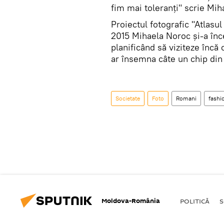
fim mai toleranți" scrie Mih
Proiectul fotografic "Atlasul 
2015 Mihaela Noroc și-a înce
planificând să viziteze încă 
ar însemna câte un chip din 
Societate
Foto
Romani
fashi
Moldova-România
POLITICĂ
S