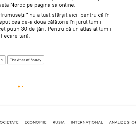
aela Noroc pe pagina sa online.
frumuseții" nu a luat sfârșit aici, pentru că în
put cea de-a doua călătorie în jurul lumii,
cel puțin 30 de țări. Pentru că un atlas al lumii
fiecare țară.
on
The Atlas of Beauty
OCIETATE
ECONOMIE
RUSIA
INTERNAŢIONAL
ANALIZE ȘI OP