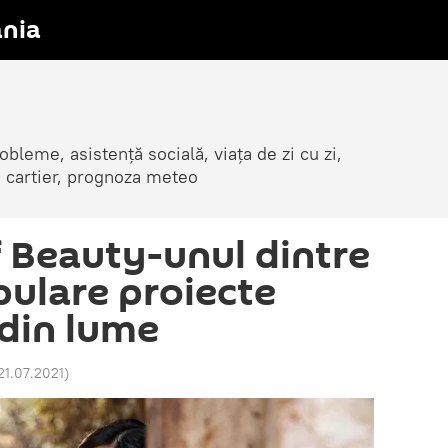
nia
obleme, asistență socială, viața de zi cu zi,
in cartier, prognoza meteo
f Beauty-unul dintre
pulare proiecte
 din lume
21.07.2021
)