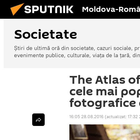
Moldova-Româ
Societate
Știri de ultimă oră din societate, cazuri sociale, pr
evenimente publice, culturale, viața de la țară, d
The Atlas o
cele mai po
fotografice
16:05 28.08.2016
(actualizat:
17:32 