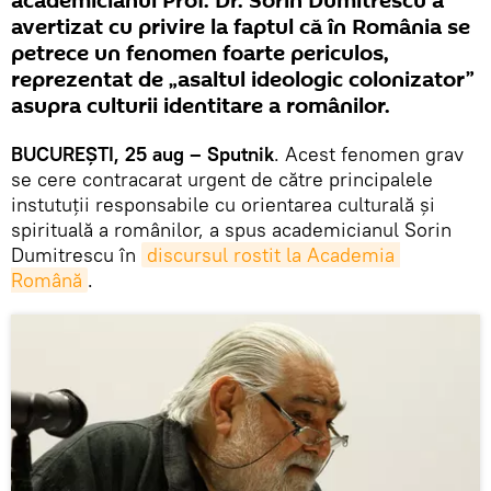
academicianul Prof. Dr. Sorin Dumitrescu a
avertizat cu privire la faptul că în România se
petrece un fenomen foarte periculos,
reprezentat de „asaltul ideologic colonizator”
asupra culturii identitare a românilor.
BUCUREŞTI, 25 aug – Sputnik
. Acest fenomen grav
se cere contracarat urgent de către principalele
instutuții responsabile cu orientarea culturală și
spirituală a românilor, a spus academicianul Sorin
Dumitrescu în
discursul rostit la Academia 
Română
.