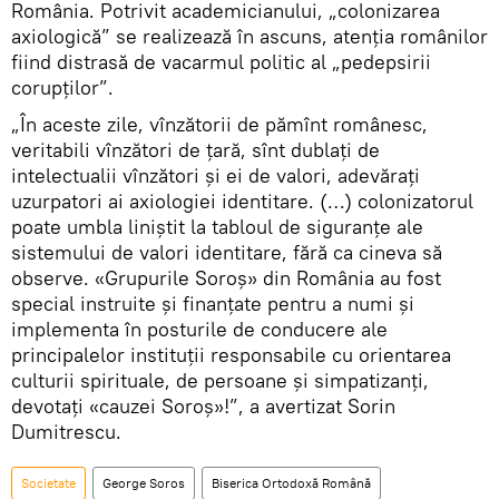
România. Potrivit academicianului, „colonizarea
axiologică” se realizează în ascuns, atenția românilor
fiind distrasă de vacarmul politic al „pedepsirii
corupților”.
„În aceste zile, vînzătorii de pămînt românesc,
veritabili vînzători de ţară, sînt dublaţi de
intelectualii vînzători şi ei de valori, adevăraţi
uzurpatori ai axiologiei identitare. (…) colonizatorul
poate umbla liniştit la tabloul de siguranţe ale
sistemului de valori identitare, fără ca cineva să
observe. «Grupurile Soroş» din România au fost
special instruite şi finanţate pentru a numi şi
implementa în posturile de conducere ale
principalelor instituţii responsabile cu orientarea
culturii spirituale, de persoane şi simpatizanţi,
devotaţi «cauzei Soroş»!”, a avertizat Sorin
Dumitrescu.
Societate
George Soros
Biserica Ortodoxă Română