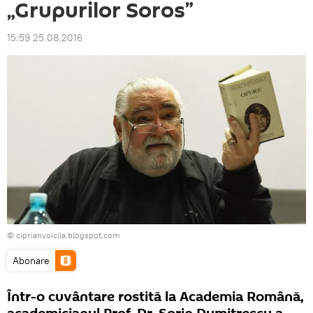
„Grupurilor Soros”
15:59 25.08.2016
©
ciprianvoicila.blogspot.com
Abonare
Într-o cuvântare rostită la Academia Română,