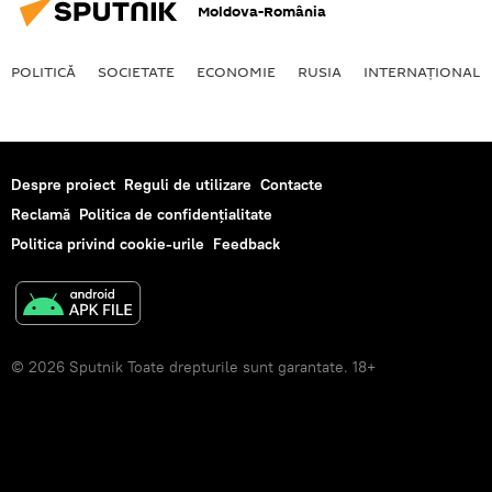
Moldova-România
POLITICĂ
SOCIETATE
ECONOMIE
RUSIA
INTERNAŢIONAL
Despre proiect
Reguli de utilizare
Contacte
Reclamă
Politica de confidențialitate
Politica privind cookie-urile
Feedback
© 2026 Sputnik Toate drepturile sunt garantate. 18+