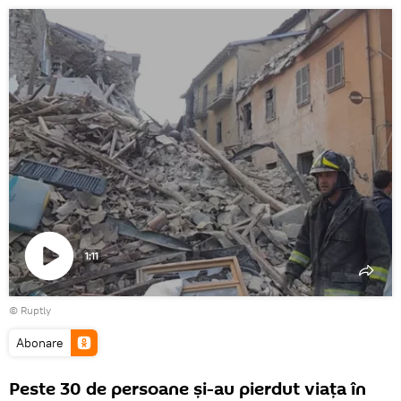
1:11
Play
©
Ruptly
Video
Abonare
Peste 30 de persoane și-au pierdut viața în