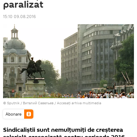
paralizat
15:10 09.08.2016
© Sputnik / Виталий Савельев
/
Accesați arhiva multimedia
Abonare
Sindicaliștii sunt nemulțumiți de creșterea