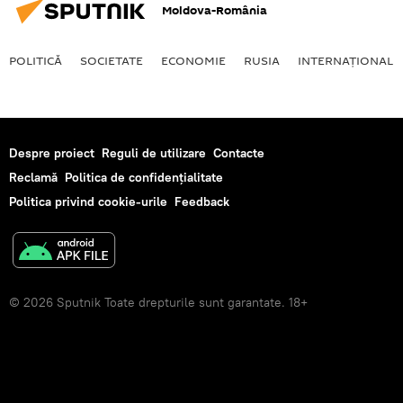
Moldova-România
POLITICĂ
SOCIETATE
ECONOMIE
RUSIA
INTERNAŢIONAL
Despre proiect
Reguli de utilizare
Contacte
Reclamă
Politica de confidențialitate
Politica privind cookie-urile
Feedback
© 2026 Sputnik Toate drepturile sunt garantate. 18+