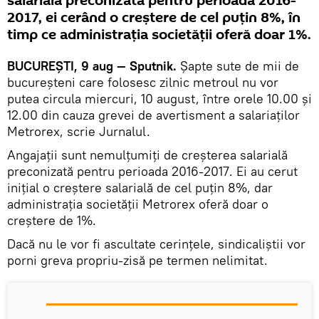
salarială preconizată pentru perioada 2016-
2017, ei cerând o creștere de cel puțin 8%, în
timp ce administrația societății oferă doar 1%.
BUCUREŞTI, 9 aug — Sputnik.
Șapte sute de mii de
bucureşteni care folosesc zilnic metroul nu vor
putea circula miercuri, 10 august, între orele 10.00 şi
12.00 din cauza grevei de avertisment a salariaţilor
Metrorex, scrie Jurnalul.
Angajaţii sunt nemulţumiţi de creşterea salarială
preconizată pentru perioada 2016-2017. Ei au cerut
iniţial o creştere salarială de cel puţin 8%, dar
administraţia societăţii Metrorex oferă doar o
creştere de 1%.
Dacă nu le vor fi ascultate cerinţele, sindicaliştii vor
porni greva propriu-zisă pe termen nelimitat.