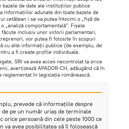
 bazele de date ale instituțiilor publice
a informațiilor adunate din toate bazele de
i cetățean i se va putea întocmi o „fișă de
e o „analiză comportamentală". Fișele
 făcute inclusiv unor viitorii parlamentari,
reprenori, vor putea fi folosite în scopuri
ră cu alte informații publice (de exemplu, de
tru a fi create profile individuale.
gate, SRI va avea acces necontrolat la orice
țenii, avertizează APADOR-CH, adăugând că în
e reglementat în legislația românească.
mplu, prevede că informațiile despre
te de pe un număr uriaș de terminale
ic orice persoană din cele peste 1000 ce
m va avea posibilitatea să îl folosească