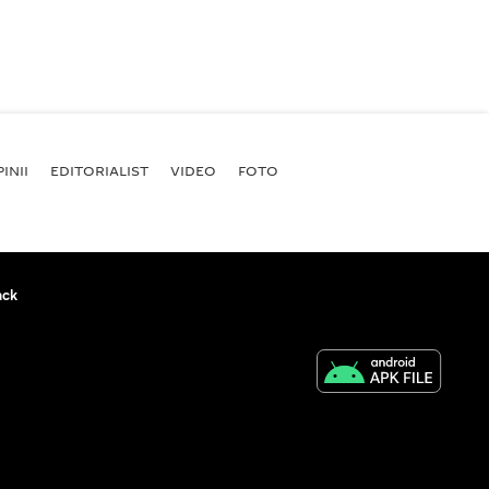
INII
EDITORIALIST
VIDEO
FOTO
ack