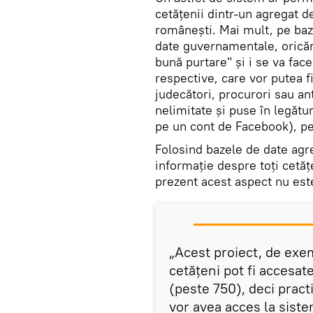
cetățenii dintr-un agregat de
românești. Mai mult, pe baz
date guvernamentale, oricăru
bună purtare" și i se va fac
respective, care vor putea fi
judecători, procurori sau ant
nelimitate și puse în legătu
pe un cont de Facebook), pen
Folosind bazele de date agre
informație despre toți cetă
prezent acest aspect nu est
„Acest proiect, de exe
cetățeni pot fi accesa
(peste 750), deci pract
vor avea acces la siste