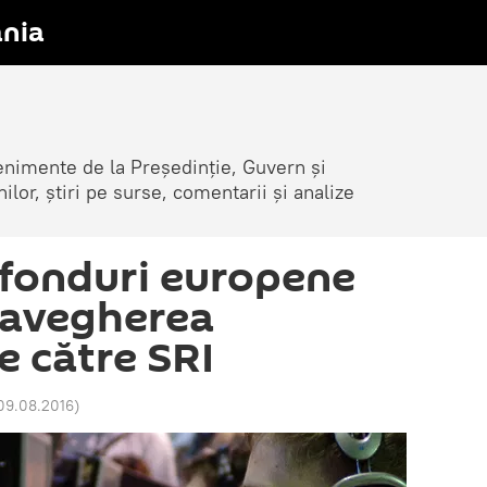
nia
venimente de la Președinție, Guvern și
nilor, știri pe surse, comentarii și analize
 fonduri europene
ravegherea
e către SRI
09.08.2016
)