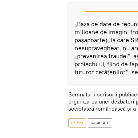
„Baza de date de recun
milioane de imagini fro
pașapoarte), la care SR
nesupravegheat, nu are n
„prevenirea fraudei", 
proiectului, fiind de fa
tuturor cetățenilor", s
Semnatarii scrisorii publice s
organizarea unei dezbateri pu
societatea românească și a 
Politică
SOCIETATE