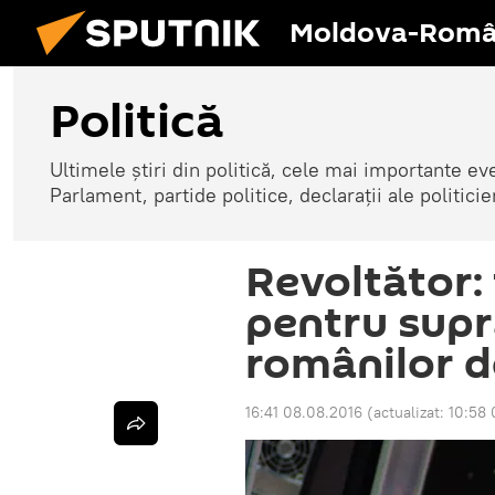
Moldova-Româ
Politică
Ultimele știri din politică, cele mai importante e
Parlament, partide politice, declarații ale politicie
Revoltător:
pentru sup
românilor d
16:41 08.08.2016
(actualizat:
10:58 