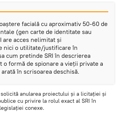
oaștere facială cu aproximativ 50-60 de
ntale (gen carte de identitate sau
I are acces nelimitat și
ici o utilitate/justificare în
așa cum pretinde SRI în descrierea
pt o formă de spionare a vieții private a
e arată în scrisoarea deschisă.
olicită anularea proiectului și a licitației și
blice cu privire la rolul exact al SRI în
legislației conexe.