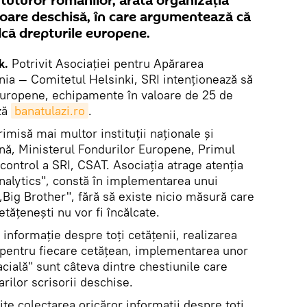
tuturor românilor, arată organizația
oare deschisă, în care argumentează că
alcă drepturile europene.
k.
Potrivit Asociației pentru Apărarea
ia — Comitetul Helsinki, SRI intenționează să
 europene, echipamente în valoare de 25 de
ză
banatulazi.ro
.
rimisă mai multor instituții naționale și
ă, Ministerul Fondurilor Europene, Primul
ontrol a SRI, CSAT. Asociația atrage atenția
Analytics", constă în implementarea unui
Big Brother", fără să existe nicio măsură care
tățenești nu vor fi încălcate.
 informație despre toți cetățenii, realizarea
 pentru fiecare cetățean, implementarea unor
cială" sunt câteva dintre chestiunile care
rilor scrisorii deschise.
te colectarea oricăror informații despre toți