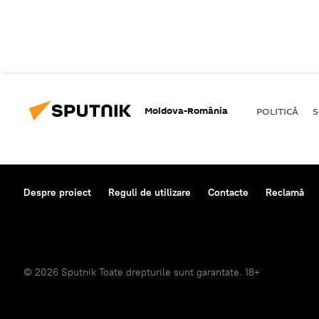
Moldova-România
POLITICĂ
S
Despre proiect
Reguli de utilizare
Contacte
Reclamă
© 2026 Sputnik Toate drepturile sunt garantate. 18+