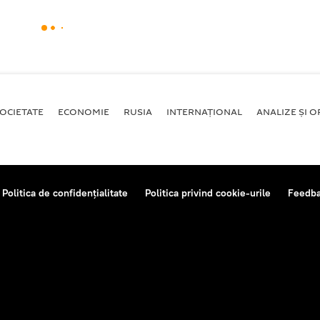
OCIETATE
ECONOMIE
RUSIA
INTERNAŢIONAL
ANALIZE ȘI OP
Politica de confidențialitate
Politica privind cookie-urile
Feedb