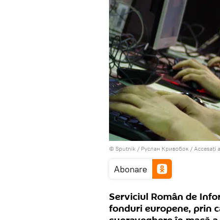
© Sputnik / Руслан Кривобок
/
Accesați 
Abonare
Serviciul Român de Infor
fonduri europene, prin c