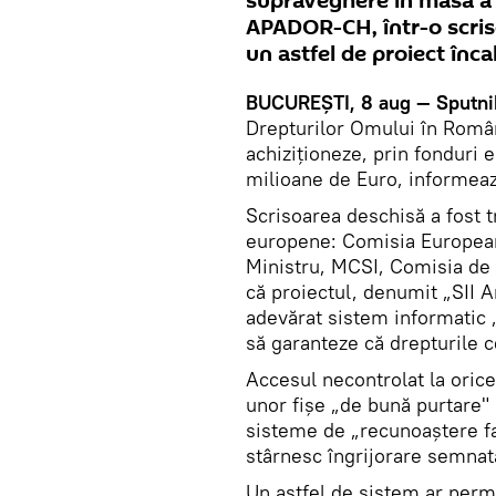
supraveghere în masă a 
APADOR-CH, într-o scris
un astfel de proiect înc
BUCUREŞTI, 8 aug — Sputni
Drepturilor Omului în Român
achiziționeze, prin fonduri
milioane de Euro, informea
Scrisoarea deschisă a fost t
europene: Comisia European
Ministru, MCSI, Comisia de c
că proiectul, denumit „SII 
adevărat sistem informatic „
să garanteze că drepturile ce
Accesul necontrolat la orice
unor fișe „de bună purtare"
sisteme de „recunoaștere fa
stârnesc îngrijorare semnata
Un astfel de sistem ar permi