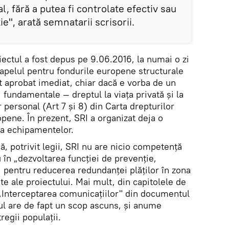
l, fără a putea fi controlate efectiv sau
ie", arată semnatarii scrisorii.
ectul a fost depus pe 9.06.2016, la numai o zi
 apelul pentru fondurile europene structurale
st aprobat imediat, chiar dacă e vorba de un
i fundamentale — dreptul la viața privată și la
 personal (Art 7 și 8) din Carta drepturilor
pene. În prezent, SRI a organizat deja o
rea echipamentelor.
, potrivit legii, SRI nu are nicio competență
în „dezvoltarea funcției de prevenție,
i pentru reducerea redundanței plăților în zona
te ale proiectului. Mai mult, din capitolele de
„Interceptarea comunicațiilor" din documentul
tul are de fapt un scop ascuns, și anume
egii populații.