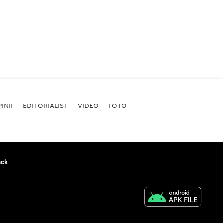
INII
EDITORIALIST
VIDEO
FOTO
ack