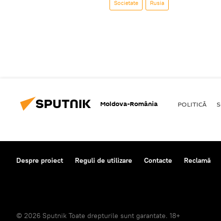
Societate
Rusia
Moldova-România
POLITICĂ
S
Despre proiect
Reguli de utilizare
Contacte
Reclamă
© 2026 Sputnik Toate drepturile sunt garantate. 18+