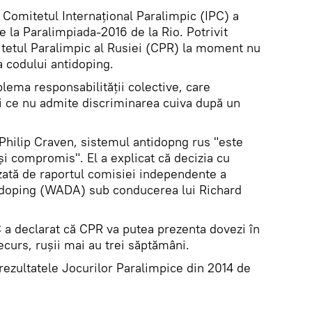
Comitetul Internațional Paralimpic (IPC) a
e la Paralimpiada-2016 de la Rio. Potrivit
mitetul Paralimpic al Rusiei (CPR) la moment nu
a codului antidoping.
lema responsabilității colective, care
i ce nu admite discriminarea cuiva după un
, Philip Craven, sistemul antidopng rus "este
 și compromis". El a explicat că decizia cu
azată de raportul comisiei independente a
tidoping (WADA) sub conducerea lui Richard
C a declarat că CPR va putea prezenta dovezi în
ecurs, rușii mai au trei săptămâni.
 rezultatele Jocurilor Paralimpice din 2014 de