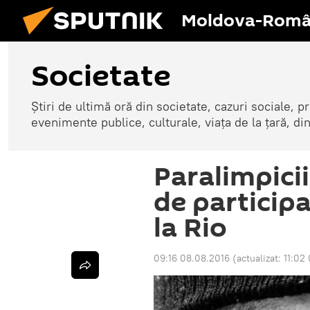
Moldova-Româ
Societate
Știri de ultimă oră din societate, cazuri sociale, pr
evenimente publice, culturale, viața de la țară, d
Paralimpicii
de particip
la Rio
09:16 08.08.2016
(actualizat:
11:02