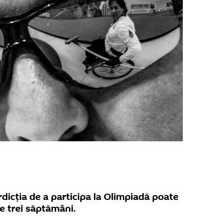
erdicţia de a participa la Olimpiadă poate
de trei săptămâni.