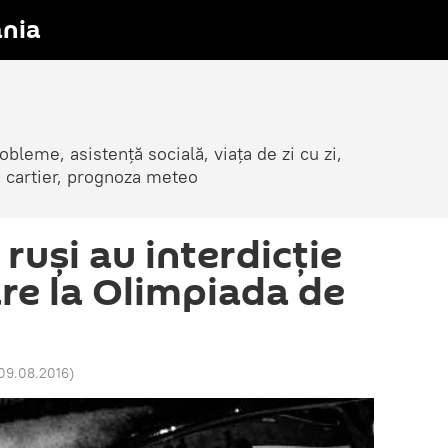
nia
obleme, asistență socială, viața de zi cu zi,
in cartier, prognoza meteo
 ruși au interdicţie
are la Olimpiada de
 09.08.2016
)