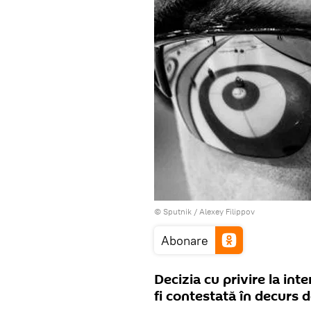
© Sputnik / Alexey Filippov
Abonare
Decizia cu privire la int
fi contestată în decurs 