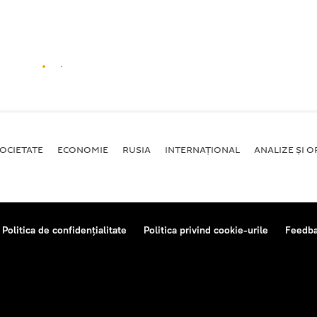
OCIETATE
ECONOMIE
RUSIA
INTERNAŢIONAL
ANALIZE ȘI OP
Politica de confidențialitate
Politica privind cookie-urile
Feedb