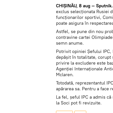
CHIȘINĂU, 8 aug — Sputnik.
exclus selecționata Rusiei d
funcționarilor sportivi, Co
poate asigura în respectare
Astfel, se pune din nou prob
contravine cartei Olimpiade
semn anume.
Potrivit opiniei Șefului IPC
depășit în totalitate, corupt
privire la excludere este b
Agenției Internaționale An
Mclaren.
Totodată, reprezentantul IP
apărarea sa. Pentru a face r
La fel, șeful IPC a admis că
la Soci pot fi revizuite.