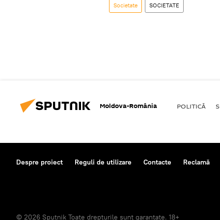
Societate
SOCIETATE
Moldova-România
POLITICĂ
S
Despre proiect
Reguli de utilizare
Contacte
Reclamă
© 2026 Sputnik Toate drepturile sunt garantate. 18+