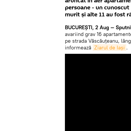
aruncat în aer apartament
persoane - un cunoscut pr
murit și alte 11 au fost r
BUCUREŞTI, 2 Aug — Sputni
avariind grav 16 apartamentel
pe strada Văscăuțeanu, lângă
informează
Ziarul de Iași
.