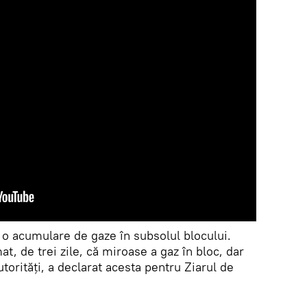
a o acumulare de gaze în subsolul blocului.
at, de trei zile, că miroase a gaz în bloc, dar
torități, a declarat acesta pentru Ziarul de