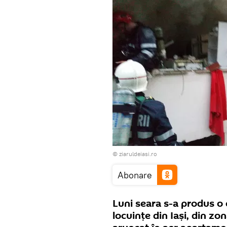
©
ziaruldeiasi.ro
Abonare
Luni seara s-a produs o 
locuințe din Iași, din zo