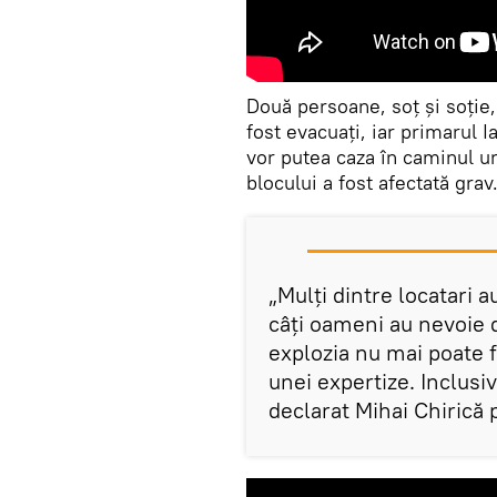
Două persoane, soț și soție, a
fost evacuați, iar primarul I
vor putea caza în caminul un
blocului a fost afectată grav
„Mulţi dintre locatari 
câţi oameni au nevoie d
explozia nu mai poate f
unei expertize. Inclusiv
declarat Mihai Chirică