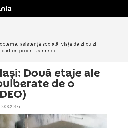
nia
obleme, asistență socială, viața de zi cu zi,
in cartier, prognoza meteo
Iași: Două etaje ale
pulberate de o
IDEO)
 10.08.2016
)