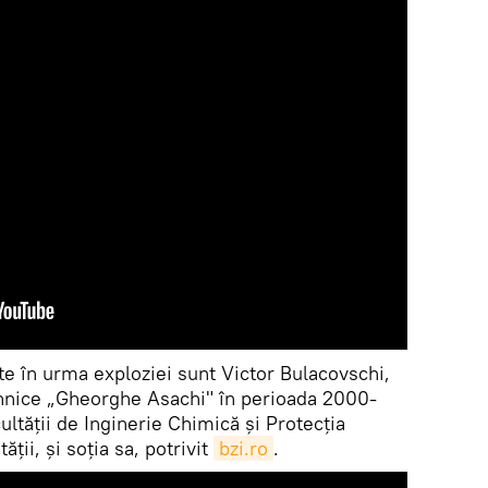
 în urma exploziei sunt Victor Bulacovschi,
Tehnice „Gheorghe Asachi" în perioada 2000-
ultăţii de Inginerie Chimică şi Protecţia
ăţii, şi soţia sa, potrivit
bzi.ro
.