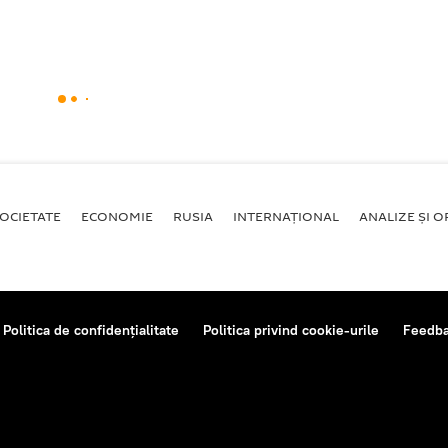
OCIETATE
ECONOMIE
RUSIA
INTERNAŢIONAL
ANALIZE ȘI OP
Politica de confidențialitate
Politica privind cookie-urile
Feedb