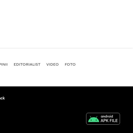
INII
EDITORIALIST
VIDEO
FOTO
ack