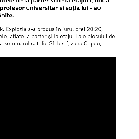
ele de la parter și de la etajul I, două
ofesor universitar și soția lui - au
ănite.
k.
Explozia s-a produs în jurul orei 20:20,
e, aflate la parter și la etajul I ale blocului de
 seminarul catolic Sf. Iosif, zona Copou,