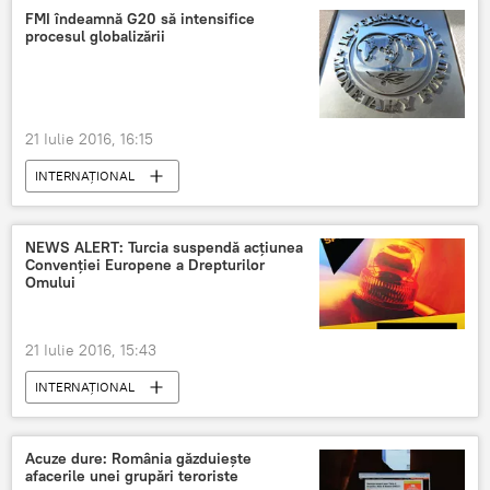
FMI îndeamnă G20 să intensifice
procesul globalizării
21 Iulie 2016, 16:15
INTERNAŢIONAL
NEWS ALERT: Turcia suspendă acțiunea
Convenției Europene a Drepturilor
Omului
21 Iulie 2016, 15:43
INTERNAŢIONAL
Acuze dure: România găzduiește
afacerile unei grupări teroriste