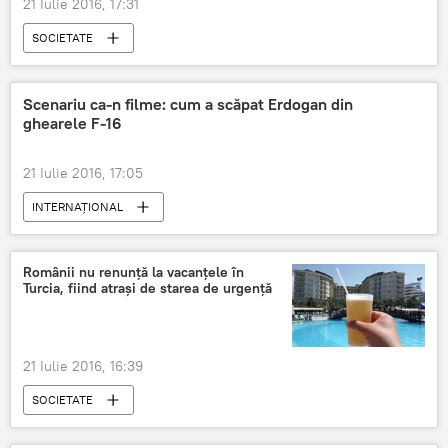
21 Iulie 2016, 17:31
SOCIETATE
Scenariu ca-n filme: cum a scăpat Erdogan din
ghearele F-16
21 Iulie 2016, 17:05
INTERNAŢIONAL
Românii nu renunță la vacanțele în
Turcia, fiind atrași de starea de urgență
21 Iulie 2016, 16:39
SOCIETATE