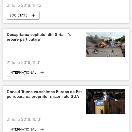
21 Iulie 2016, 11:42
SOCIETATE
Decapitarea copilului din Siria - "o
eroare particulară"
21 Iulie 2016, 11:01
INTERNAŢIONAL
Războiul din Siria. Tensiunile din provincia Idlib
Donald Trump va schimba Europa de Est
pe repararea propriilor mizerii ale SUA
21 Iulie 2016, 10:31
INTERNAŢIONAL