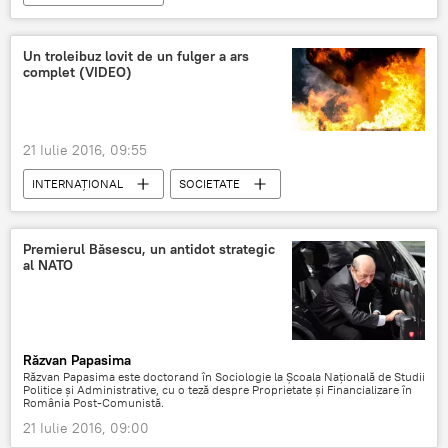
Un troleibuz lovit de un fulger a ars
complet (VIDEO)
21 Iulie 2016, 09:55
INTERNAŢIONAL
SOCIETATE
Premierul Băsescu, un antidot strategic
al NATO
Răzvan Papasima
Răzvan Papasima este doctorand în Sociologie la Școala Națională de Studii
Politice și Administrative, cu o teză despre Proprietate și Financializare în
România Post-Comunistă.
21 Iulie 2016, 09:00