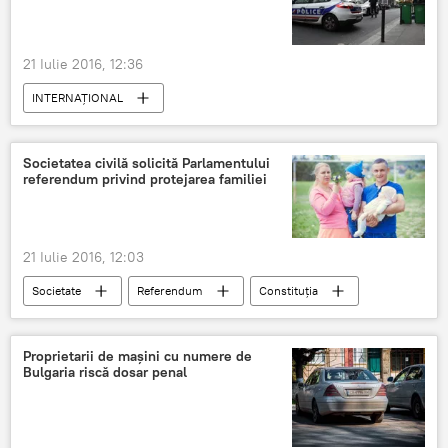
21 Iulie 2016, 12:36
INTERNAŢIONAL
Societatea civilă solicită Parlamentului
referendum privind protejarea familiei
21 Iulie 2016, 12:03
Societate
Referendum
Constituția
Referendumul pentru modificarea Constituției
România
familie
Proprietarii de mașini cu numere de
Bulgaria riscă dosar penal