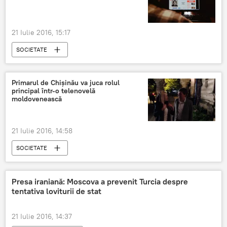
21 Iulie 2016, 15:17
SOCIETATE
Primarul de Chișinău va juca rolul
principal într-o telenovelă
moldovenească
21 Iulie 2016, 14:58
SOCIETATE
Presa iraniană: Moscova a prevenit Turcia despre
tentativa loviturii de stat
21 Iulie 2016, 14:37