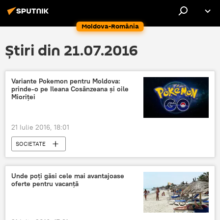
Moldova-România
Știri din 21.07.2016
Variante Pokemon pentru Moldova:
prinde-o pe Ileana Cosânzeana și oile
Mioriței
21 Iulie 2016, 18:01
SOCIETATE
Unde poți găsi cele mai avantajoase
oferte pentru vacanță