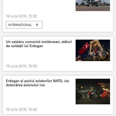
19 Iulie 2016, 15:32
INTERNAŢIONAL
Un celebru comunist moldovean, alături
de soldații lui Erdogan
19 Iulie 2016, 15:06
Erdogan și puciul aviatorilor NATO, via
doborârea avionului rus
19 Iulie 2016, 14:44