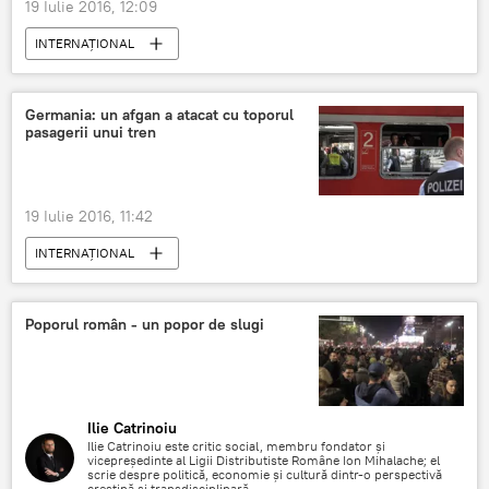
19 Iulie 2016, 12:09
INTERNAŢIONAL
Germania: un afgan a atacat cu toporul
pasagerii unui tren
19 Iulie 2016, 11:42
INTERNAŢIONAL
Poporul român - un popor de slugi
Ilie Catrinoiu
Ilie Catrinoiu este critic social, membru fondator şi
vicepreşedinte al Ligii Distributiste Române Ion Mihalache; el
scrie despre politică, economie şi cultură dintr-o perspectivă
creştină şi transdisciplinară.