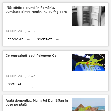
INS: sărăcie cruntă în România.
Jumătate dintre români nu au frigidere
19 Iulie 2016, 14:16
ECONOMIE
SOCIETATE
Ce reprezintă jocul Pokemon Go
19 Iulie 2016, 13:45
SOCIETATE
Arată demențial. Mama lui Dan Bălan în
poze pe plajă