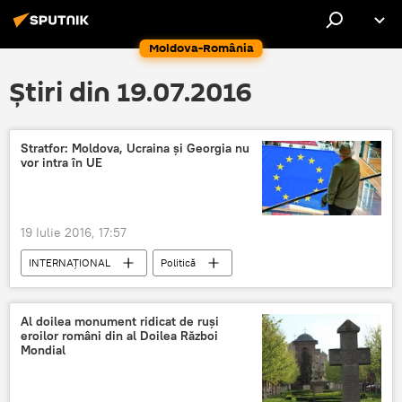
Moldova-România
Știri din 19.07.2016
Stratfor: Moldova, Ucraina şi Georgia nu
vor intra în UE
19 Iulie 2016, 17:57
INTERNAŢIONAL
Politică
Al doilea monument ridicat de ruși
eroilor români din al Doilea Război
Mondial