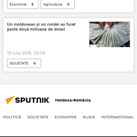
Economie
Agricultura
Terenuri agricole
Pământ
România
Un moldovean și un român au furat
peste două milioane de dolari
19 Iulie 2016, 09:09
SOCIETATE
Moldova-România
POLITICĂ
SOCIETATE
ECONOMIE
RUSIA
INTERNAŢIONAL