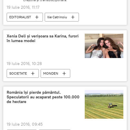
19 Iulie 2016, 11:17
EDITORIALIST
Ilie Catrinoiu
România
Xenia Deli și verișoara sa Karina, furori
în lumea modei
19 Iulie 2016, 10:28
SOCIETATE
MONDEN
România își pierde pământul.
Speculatorii au acaparat peste 100.000
de hectare
19 Iulie 2016, 09:45