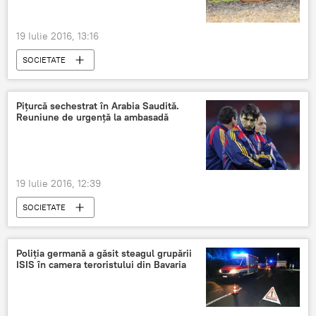
19 Iulie 2016, 13:16
SOCIETATE
Pițurcă sechestrat în Arabia Saudită.
Reuniune de urgență la ambasadă
19 Iulie 2016, 12:39
SOCIETATE
Poliţia germană a găsit steagul grupării
ISIS în camera teroristului din Bavaria